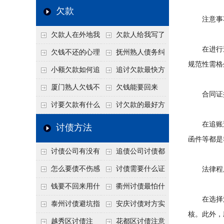
个“诉前调解”成功率
法比公司好使
老板借钱不还？2026
还几年了，2026年用
欠款
注意事
高
年旺季前用这招合法
这招“重新打借条”把
欠款人在外地我
欠款人给我写了
施压，立马主动结清
死账变活
在进行追
在本地该怎么委托？
还款计划书有用吗？
欠钱不还的心理
抚州熟人债务纠
规范性需格
异地追款的委托流程
书面承诺的法律效力
是什么？读懂欠款人
纷咋办？这一招好开
小额欠款如何追
追讨欠款最快方
的心态催收事半功倍
口
讨
法是什么？
厦门熟人欠钱不
欠钱能要回来
合同证据
还？2026年合法秘
吗？
讨要欠款有什么
讨欠款的最好方
籍！
好办法
法
在追账过
讨债方法
函件等都是
讨债公司有没有
追债公司讨债都
行业协会？正规机构
有哪些手段
怎么要债不伤感
讨债需要什么证
法律程序
的行业自律和认证
情？
据
钱要不回来用什
衢州讨债最怕什
在选择法
么方法要回来
么？2026年这两个关
泰州讨债避坑指
安庆讨债对方实
核。此外，
键细节，做错就很难
南：2026年这2个细
在没钱咋办？
越秀区讨债注
花都区讨债注意