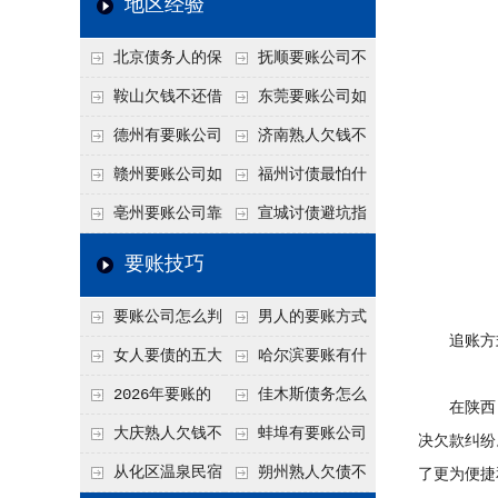
地区经验
关注
款管理效率
法合规服务能力 助
北京债务人的保
抚顺要账公司不
力企业化解应收账款
证人能不能找？担保
敢透漏的追回方法是
鞍山欠钱不还借
东莞要账公司如
难题
人的连带责任怎么追
什么？
口太多？2026年这3
何有效要账讨债？20
德州有要账公司
济南熟人欠钱不
句反问话术，直接把
26年合法追债经验总
吗？如何合法讨债才
还？
赣州要账公司如
福州讨债最怕什
他后路堵死
结！
不沾风险？
何有效讨债？合法追
么？2026年这两个关
亳州要账公司靠
宣城讨债避坑指
债四步秘籍
键细节，做错就很难
谱吗？合法讨债四步
南：2026年这2个细
要账技巧
要回！
走，自己追更放心！
节不注意，钱很难要
要账公司怎么判
男人的要账方式
回！
追账方
断这个案子能不能
是什么呢？
女人要债的五大
哈尔滨要账有什
接？接案评估的标准
绝招,轻松搞定
么合法手段？2026年
2026年要账的
佳木斯债务怎么
在陕西，
最新追账方式总结！
七个小方法
追回呢？2026年成功
大庆熟人欠钱不
蚌埠有要账公司
决欠款纠纷
要账就用这2招
还躲猫猫？2026年这
吗？2026年这3个方
从化区温泉民宿
朔州熟人欠债不
了更为便捷