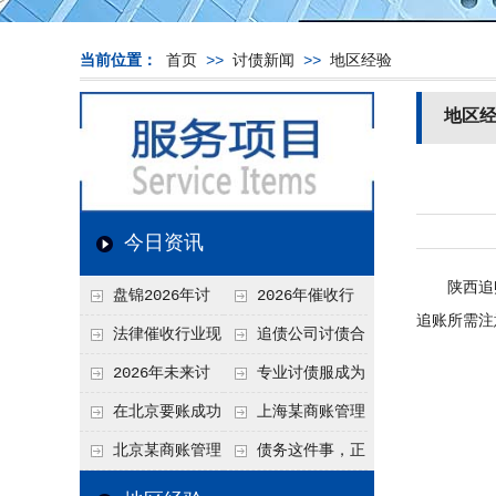
当前位置：
首页
>>
讨债新闻
>>
地区经验
地区
今日资讯
陕西追账
盘锦2026年讨
2026年催收行
追账所需注
债新趋势
业发展现状、竞争格
法律催收行业现
追债公司讨债合
局及未来趋势分析
状、合规痛点与未来
法方法总结
2026年未来讨
专业讨债服成为
发展趋势深度解析
债要账公司发展趋势
2026年的发展趋势
在北京要账成功
上海某商账管理
率高吗？未来追账公
机构聚焦合规服务
北京某商账管理
债务这件事，正
司发展趋势引发行业
助力企业提升应收账
服务机构持续提升合
在被重新做一遍