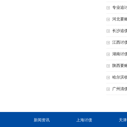
专业追
河北要
长沙追
江西讨
湖南讨
陕西要
哈尔滨
广州清
新闻资讯
上海讨债
天津