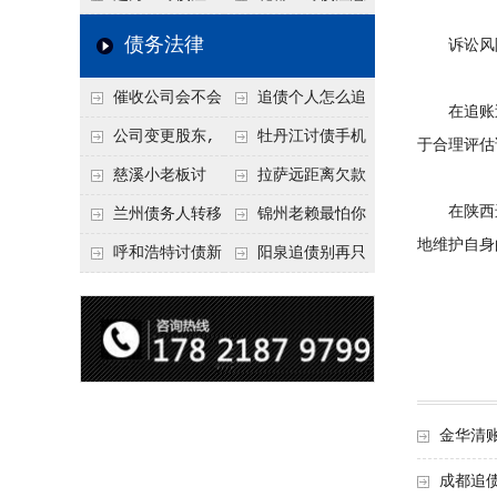
要回！
节不注意，钱很难要
意！没有借条只有微
事项：空港物流园欠
债务法律
诉讼风险
回！
信记录，这3步合法
款，抓住这2个“发货
催收公司会不会
追债个人怎么追
把钱要回来
节点”催收最有效
在追账过
给欠款人发律师函？
回呢？2026年最新绝
公司变更股东,
牡丹江讨债手机
于合理评估
正规机构的函件服务
招选择！
变更前的债权债务谁
搞定：2026年线上立
慈溪小老板讨
拉萨远距离欠款
承担
案追债全流程，足不
在陕西进
债，2026年这2个本
对方在牧区联系不
兰州债务人转移
锦州老赖最怕你
地维护自身
出户
地行业协会出面，比
上，2026年委托当地
财产后申请破产，20
懂这1条，2026
呼和浩特讨债新
阳泉追债别再只
法院传票快
律师成本多少
26年破产程序里还能
年“拒不执行判决
招：2026年用“律师
盯现金，2026年这3
要回来吗
罪”详解，能判刑
函”催账为啥管用？
类隐形财产（公积
成本低见效快
金、保单）也能执行
金华清
成都追