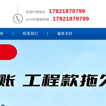
17821879799
全国讨债电话：
17821879799
24小时要账热线：
例
联系我们
服务支持