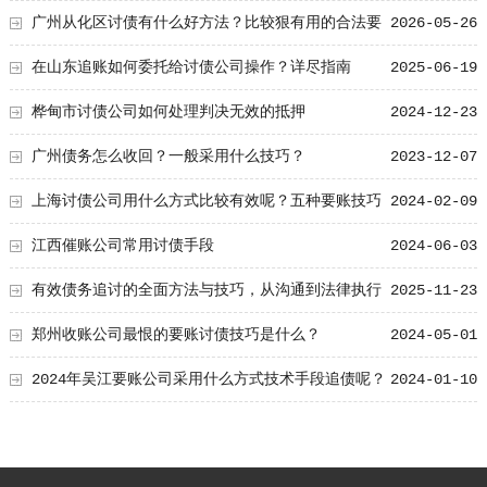
准分享
广州从化区讨债有什么好方法？比较狠有用的合法要
2026-05-26
账技巧分享
在山东追账如何委托给讨债公司操作？详尽指南
2025-06-19
桦甸市讨债公司如何处理判决无效的抵押
2024-12-23
广州债务怎么收回？一般采用什么技巧？
2023-12-07
上海讨债公司用什么方式比较有效呢？五种要账技巧
2024-02-09
值得了解！
江西催账公司常用讨债手段
2024-06-03
有效债务追讨的全面方法与技巧，从沟通到法律执行
2025-11-23
的实用指南
郑州收账公司最恨的要账讨债技巧是什么？
2024-05-01
2024年吴江要账公司采用什么方式技术手段追债呢？
2024-01-10