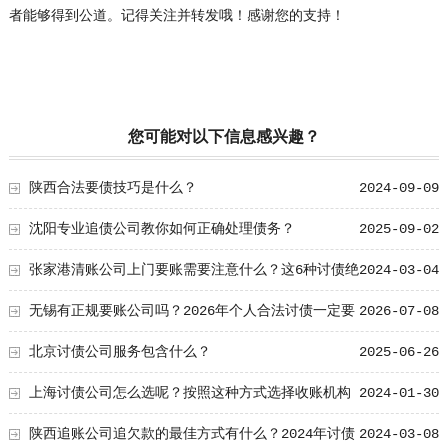
者能够得到公道。记得关注并转发哦！感谢您的支持！
您可能对以下信息感兴趣？
陕西合法要债技巧是什么？
2024-09-09
沈阳专业追债公司教你如何正确处理债务？
2025-09-02
张家港清账公司上门要账需要注意什么？这6种讨债绝
2024-03-04
招值得学习！
无锡有正规要账公司吗？2026年个人合法讨债一定要
2026-07-08
注意这3点！
北京讨债公司服务包含什么？
2025-06-26
上海讨债公司怎么选呢？按照这种方式选择收账机构
2024-01-30
没错！
陕西追账公司追欠款的最佳方式有什么？2024年讨债
2024-03-08