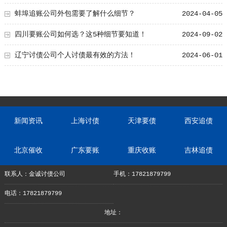
方式大全总觉
蚌埠追账公司外包需要了解什么细节？
2024-04-05
四川要账公司如何选？这5种细节要知道！
2024-09-02
辽宁讨债公司个人讨债最有效的方法！
2024-06-01
新闻资讯
上海讨债
天津要债
西安追债
北京催收
广东要账
重庆收账
吉林追债
联系人：金诚讨债公司
手机：17821879799
电话：17821879799
地址：