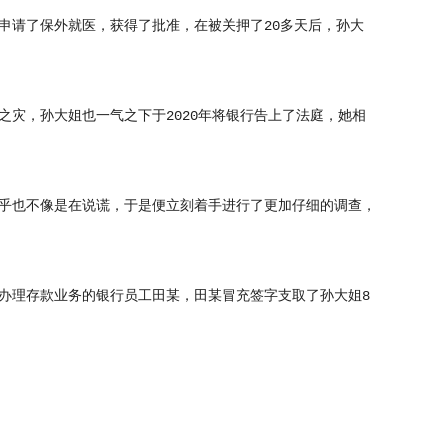
请了保外就医，获得了批准，在被关押了20多天后，孙大
灾，孙大姐也一气之下于2020年将银行告上了法庭，她相
乎也不像是在说谎，于是便立刻着手进行了更加仔细的调查，
理存款业务的银行员工田某，田某冒充签字支取了孙大姐8