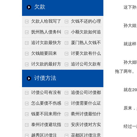
个“诉前调解”成功率
法比公司好使
老板借钱不还？2026
还几年了，2026年用
欠款
这下孙大
高
年旺季前用这招合法
这招“重新打借条”把
欠款人给我写了
欠钱不还的心理
施压，立马主动结清
死账变活
孙大姐无
还款计划书有用吗？
是什么？读懂欠款人
抚州熟人债务纠
小额欠款如何追
书面承诺的法律效力
的心态催收事半功倍
纷咋办？这一招好开
讨
追讨欠款最快方
厦门熟人欠钱不
就这样，
口
法是什么？
还？2026年合法秘
欠钱能要回来
讨要欠款有什么
孙大姐哪
籍！
吗？
好办法
讨欠款的最好方
追讨公司欠款有
拖了两年。
法
哪些法律手段
讨债方法
就在201
讨债公司有没有
追债公司讨债都
行业协会？正规机构
有哪些手段
怎么要债不伤感
讨债需要什么证
原来，是
的行业自律和认证
情？
据
钱要不回来用什
衢州讨债最怕什
么方法要回来
么？2026年这两个关
泰州讨债避坑指
安庆讨债对方实
经过一段时
键细节，做错就很难
南：2026年这2个细
在没钱咋办？
越秀区讨债注
花都区讨债注意