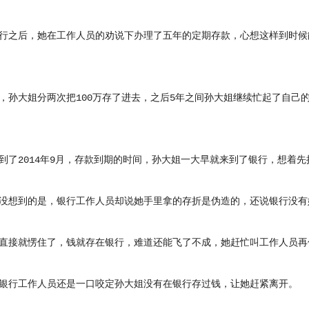
后，她在工作人员的劝说下办理了五年的定期存款，心想这样到时候能
大姐分两次把100万存了进去，之后5年之间孙大姐继续忙起了自己
2014年9月，存款到期的时间，孙大姐一大早就来到了银行，想着先
想到的是，银行工作人员却说她手里拿的存折是伪造的，还说银行没有
接就愣住了，钱就存在银行，难道还能飞了不成，她赶忙叫工作人员再
行工作人员还是一口咬定孙大姐没有在银行存过钱，让她赶紧离开。