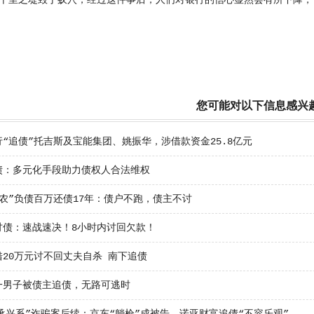
里之堤毁于蚁穴，经过这件事后，人们对银行的信心显然会有所下降，
您可能对以下信息感兴
“追债”托吉斯及宝能集团、姚振华，涉借款资金25.8亿元
债：多元化手段助力债权人合法维权
老农”负债百万还债17年：债户不跑，债主不讨
讨债：速战速决！8小时内讨回欠款！
借20万元讨不回丈夫自杀 南下追债
一男子被债主追债，无路可逃时