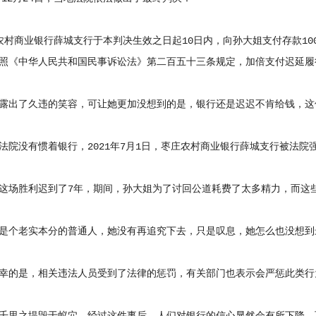
商业银行薛城支行于本判决生效之日起10日内，向孙大姐支付存款10
照《中华人民共和国民事诉讼法》第二百五十三条规定，加倍支付迟延履
出了久违的笑容，可让她更加没想到的是，银行还是迟迟不肯给钱，这
没有惯着银行，2021年7月1日，枣庄农村商业银行薛城支行被法院
场胜利迟到了7年，期间，孙大姐为了讨回公道耗费了太多精力，而这
老实本分的普通人，她没有再追究下去，只是叹息，她怎么也没想到最
的是，相关违法人员受到了法律的惩罚，有关部门也表示会严惩此类行