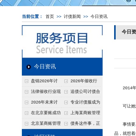
当前位置：
首页
>>
讨债新闻
>>
今日资讯
今日
今日资讯
盘锦2026年讨
2026年催收行
2014年
债新趋势
业发展现状、竞争格
法律催收行业现
追债公司讨债合
局及未来趋势分析
状、合规痛点与未来
法方法总结
2026年未来讨
专业讨债服成为
可让她没
发展趋势深度解析
债要账公司发展趋势
2026年的发展趋势
在北京要账成功
上海某商账管理
率高吗？未来追账公
机构聚焦合规服务
北京某商账管理
债务这件事，正
事情要从五
司发展趋势引发行业
助力企业提升应收账
品，就想着
服务机构持续提升合
在被重新做一遍