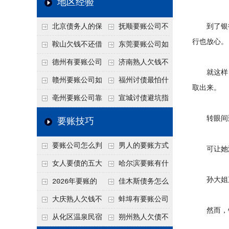
地区经验
关注
款管理效率
法合规服务能力 助
北京债务人的保
抚顺要账公司不
到了银行之
力企业化解应收账款
行也放心。
证人能不能找？担保
敢透漏的追回方法是
鞍山欠钱不还借
东莞要账公司如
难题
人的连带责任怎么追
什么？
口太多？2026年这3
何有效要账讨债？20
德州有要账公司
济南熟人欠钱不
就这样，孙
句反问话术，直接把
26年合法追债经验总
吗？如何合法讨债才
还？
赣州要账公司如
福州讨债最怕什
取出来。
他后路堵死
结！
不沾风险？
何有效讨债？合法追
么？2026年这两个关
亳州要账公司靠
宣城讨债避坑指
债四步秘籍
键细节，做错就很难
谱吗？合法讨债四步
南：2026年这2个细
转眼间到了
要账技巧
要回！
走，自己追更放心！
节不注意，钱很难要
要账公司怎么判
男人的要账方式
可让她没
回！
断这个案子能不能
是什么呢？
女人要债的五大
哈尔滨要账有什
孙大姐直
接？接案评估的标准
绝招,轻松搞定
么合法手段？2026年
2026年要账的
佳木斯债务怎么
最新追账方式总结！
七个小方法
追回呢？2026年成功
大庆熟人欠钱不
蚌埠有要账公司
然而，银
要账就用这2招
还躲猫猫？2026年这
吗？2026年这3个方
从化区温泉民宿
朔州熟人欠债不