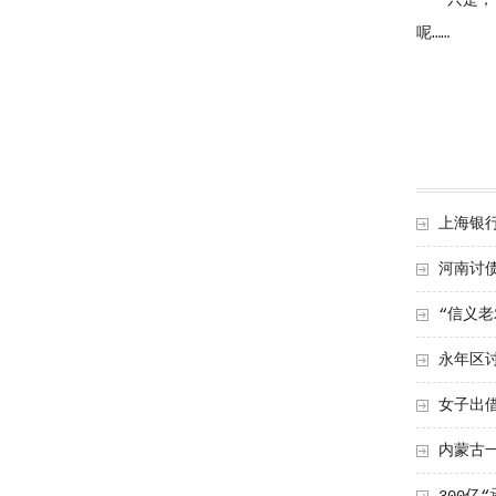
只是，千
呢……
上海银行
河南讨
“信义
永年区
女子出
内蒙古