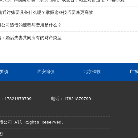
“承兴系”诈骗案后续：京东“躺枪”成被告，诺亚财富追债“不容乐观”
5年南通讨账要具备什么呢？掌握这些技巧要账更高效
债公司追债的流程与费用是什么？
债：婚后夫妻共同所有的财产类型
要债
西安追债
北京催收
广
17821879799
电话：17821879799
债公司 All Rights Reserved.
图