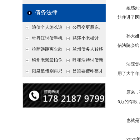
她感到无比
要回！
节不注意，钱很难要
意！没有借条只有微
事项：空港物流园欠
债务法律
姐住进了医
回！
信记录，这3步合法
款，抓住这2个“发货
追债个人怎么追
公司变更股东,
把钱要回来
节点”催收最有效
孙大姐一家
回呢？2026年最新绝
变更前的债权债务谁
牡丹江讨债手机
慈溪小老板讨
信法院会给
招选择！
承担
搞定：2026年线上立
债，2026年这2个本
拉萨远距离欠款
兰州债务人转移
案追债全流程，足不
地行业协会出面，比
对方在牧区联系不
财产后申请破产，20
锦州老赖最怕你
呼和浩特讨债新
法院觉得
出户
法院传票快
上，2026年委托当地
26年破产程序里还能
懂这1条，2026
招：2026年用“律师
阳泉追债别再只
吕梁要债咋整才
用了大半年
律师成本多少
要回来吗
年“拒不执行判决
函”催账为啥管用？
盯现金，2026年这3
硬气？2026年这3个
罪”详解，能判刑
成本低见效快
类隐形财产（公积
调解渠道，比找公司
原来，孙大
0万的存款
金、保单）也能执行
强
也就是说
2020年