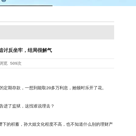
门追讨反坐牢，结局很解气
浏览
509次
的定期存款，一想到能取20多万利息，她顿时乐开了花。
告进了监狱，这找谁说理去？
攒下的积蓄，孙大姐文化程度不高，也不知道什么别的理财产