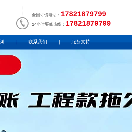
17821879799
全国讨债电话：
17821879799
24小时要账热线：
例
联系我们
服务支持