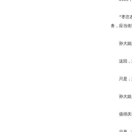
“枣庄农村
务，应当依
孙大姐露
这回，法院
只是，这
孙大姐是个
值得庆幸