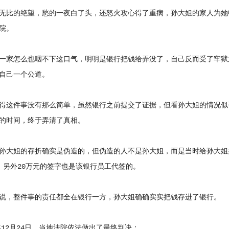
的绝望，愁的一夜白了头，还怒火攻心得了重病，孙大姐的家人为她申
院。
怎么也咽不下这口气，明明是银行把钱给弄没了，自己反而受了牢狱之
自己一个公道。
这件事没有那么简单，虽然银行之前提交了证据，但看孙大姐的情况似
的时间，终于弄清了真相。
姐的存折确实是伪造的，但伪造的人不是孙大姐，而是当时给孙大姐办
，另外20万元的签字也是该银行员工代签的。
，整件事的责任都全在银行一方，孙大姐确确实实把钱存进了银行。
12月24日，当地法院依法做出了最终判决：