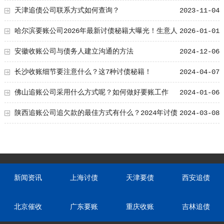
天津追债公司联系方式如何查询？
2023-11-04
哈尔滨要账公司2026年最新讨债秘籍大曝光！生意人
2026-01-01
收藏版，教你聪明追讨、委托律师、企业账款管理全攻略
安徽收账公司与债务人建立沟通的方法
2024-12-06
长沙收账细节要注意什么？这7种讨债秘籍！
2024-04-07
佛山追账公司采用什么方式呢？如何做好要账工作
2024-01-06
陕西追账公司追欠款的最佳方式有什么？2024年讨债
2024-03-08
方式大全总觉
新闻资讯
上海讨债
天津要债
西安追债
北京催收
广东要账
重庆收账
吉林追债