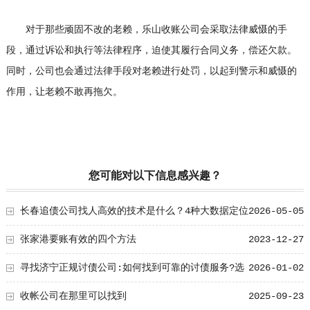
对于那些顽固不改的老赖，乐山收账公司会采取法律威慑的手
段，通过诉讼和执行等法律程序，迫使其履行合同义务，偿还欠款。
同时，公司也会通过法律手段对老赖进行处罚，以起到警示和威慑的
作用，让老赖不敢再拖欠。
您可能对以下信息感兴趣？
长春追债公司找人高效的技术是什么？4种大数据定位
2026-05-05
方法
张家港要账有效的四个方法
2023-12-27
寻找济宁正规讨债公司:如何找到可靠的讨债服务?选
2026-01-02
对团队让追账更安全更高效
收帐公司在那里可以找到
2025-09-23