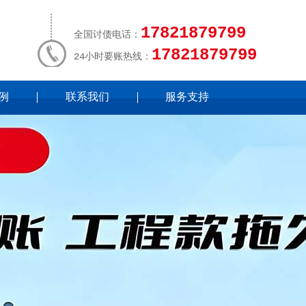
17821879799
全国讨债电话：
17821879799
24小时要账热线：
例
联系我们
服务支持