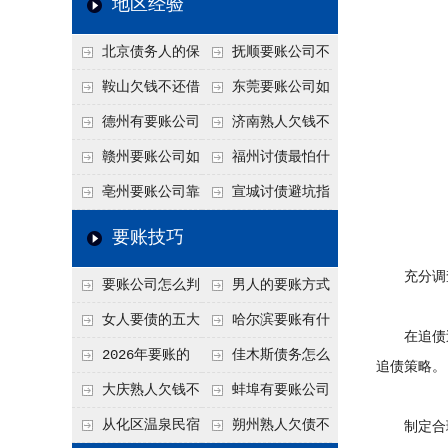
地区经验
关注
款管理效率
法合规服务能力 助
北京债务人的保
抚顺要账公司不
力企业化解应收账款
证人能不能找？担保
敢透漏的追回方法是
鞍山欠钱不还借
东莞要账公司如
难题
人的连带责任怎么追
什么？
口太多？2026年这3
何有效要账讨债？20
德州有要账公司
济南熟人欠钱不
句反问话术，直接把
26年合法追债经验总
吗？如何合法讨债才
还？
赣州要账公司如
福州讨债最怕什
他后路堵死
结！
不沾风险？
何有效讨债？合法追
么？2026年这两个关
亳州要账公司靠
宣城讨债避坑指
债四步秘籍
键细节，做错就很难
谱吗？合法讨债四步
南：2026年这2个细
要账技巧
要回！
走，自己追更放心！
节不注意，钱很难要
充分调查
要账公司怎么判
男人的要账方式
回！
断这个案子能不能
是什么呢？
女人要债的五大
哈尔滨要账有什
在追债过
接？接案评估的标准
绝招,轻松搞定
么合法手段？2026年
2026年要账的
佳木斯债务怎么
追债策略。
最新追账方式总结！
七个小方法
追回呢？2026年成功
大庆熟人欠钱不
蚌埠有要账公司
要账就用这2招
还躲猫猫？2026年这
吗？2026年这3个方
从化区温泉民宿
朔州熟人欠债不
制定合理