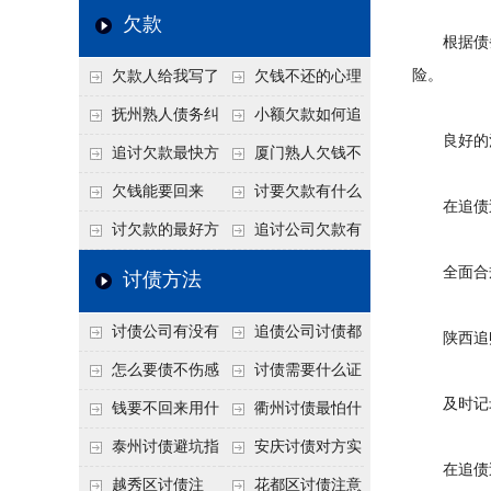
个“诉前调解”成功率
法比公司好使
老板借钱不还？2026
还几年了，2026年用
欠款
根据债务
高
年旺季前用这招合法
这招“重新打借条”把
险。
欠款人给我写了
欠钱不还的心理
施压，立马主动结清
死账变活
还款计划书有用吗？
是什么？读懂欠款人
抚州熟人债务纠
小额欠款如何追
良好的沟
书面承诺的法律效力
的心态催收事半功倍
纷咋办？这一招好开
讨
追讨欠款最快方
厦门熟人欠钱不
口
法是什么？
还？2026年合法秘
欠钱能要回来
讨要欠款有什么
在追债过
籍！
吗？
好办法
讨欠款的最好方
追讨公司欠款有
法
哪些法律手段
全面合规
讨债方法
讨债公司有没有
追债公司讨债都
陕西追账
行业协会？正规机构
有哪些手段
怎么要债不伤感
讨债需要什么证
及时记录
的行业自律和认证
情？
据
钱要不回来用什
衢州讨债最怕什
么方法要回来
么？2026年这两个关
泰州讨债避坑指
安庆讨债对方实
在追债过
键细节，做错就很难
南：2026年这2个细
在没钱咋办？
越秀区讨债注
花都区讨债注意