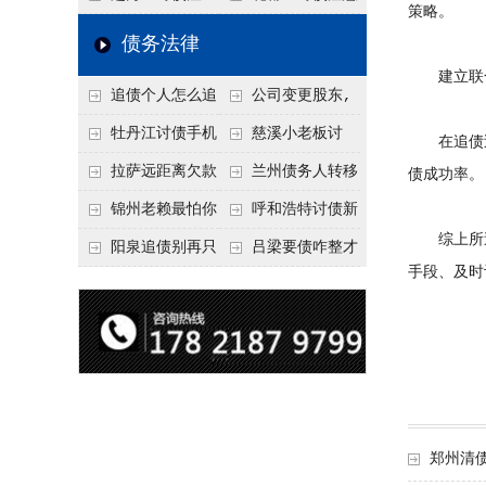
策略。
要回！
节不注意，钱很难要
意！没有借条只有微
事项：空港物流园欠
债务法律
回！
信记录，这3步合法
款，抓住这2个“发货
建立联合
追债个人怎么追
公司变更股东,
把钱要回来
节点”催收最有效
回呢？2026年最新绝
变更前的债权债务谁
牡丹江讨债手机
慈溪小老板讨
在追债过
招选择！
承担
搞定：2026年线上立
债，2026年这2个本
拉萨远距离欠款
兰州债务人转移
债成功率。
案追债全流程，足不
地行业协会出面，比
对方在牧区联系不
财产后申请破产，20
锦州老赖最怕你
呼和浩特讨债新
综上所述，
出户
法院传票快
上，2026年委托当地
26年破产程序里还能
懂这1条，2026
招：2026年用“律师
阳泉追债别再只
吕梁要债咋整才
手段、及时
律师成本多少
要回来吗
年“拒不执行判决
函”催账为啥管用？
盯现金，2026年这3
硬气？2026年这3个
罪”详解，能判刑
成本低见效快
类隐形财产（公积
调解渠道，比找公司
金、保单）也能执行
强
郑州清