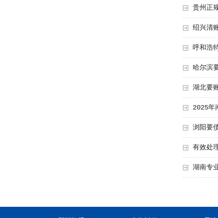
贵州正
绍兴清
呼和浩特
哈尔滨
湖北要
2025
浏阳要
有效处
湖南专