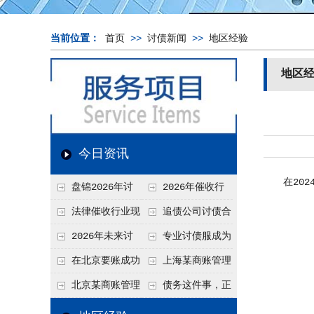
当前位置：
首页
>>
讨债新闻
>>
地区经验
地区
今日资讯
在2024
盘锦2026年讨
2026年催收行
债新趋势
业发展现状、竞争格
法律催收行业现
追债公司讨债合
局及未来趋势分析
状、合规痛点与未来
法方法总结
2026年未来讨
专业讨债服成为
发展趋势深度解析
债要账公司发展趋势
2026年的发展趋势
在北京要账成功
上海某商账管理
率高吗？未来追账公
机构聚焦合规服务
北京某商账管理
债务这件事，正
司发展趋势引发行业
助力企业提升应收账
服务机构持续提升合
在被重新做一遍