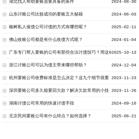
湖北找人帮助要账需要具备的条件
2024-08-30
山东讨账公司比较成功的要账五大秘籍
2024-06-03
榆树私人催债公司讨债的方式有哪些呢？
2025-02-11
佛山收账公司都是有什么收债方式呢？
2024-01-04
广东专门帮人要账的公司有那些合法讨债技巧？用这6
2025-10-13
个技巧快速收回欠款
浙江讨账公司可以为债主带来哪些帮助？
2024-12-04
杭州要账公司收费标准是怎么决定？这九个细节很重
2023-11-23
要
深圳要账公司多久能要回欠款？解决欠款常用的小技
2023-11-26
巧!
湖南讨债公司常用的快速讨债手段
2024-09-16
北京民间要账公司有什么特点？如何选择？
2025-06-21