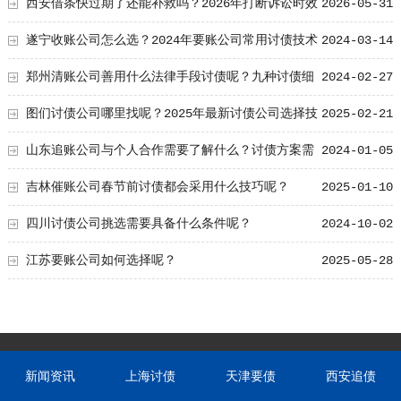
恼
西安借条快过期了还能补救吗？2026年打断诉讼时效
2026-05-31
的2个关键动作
遂宁收账公司怎么选？2024年要账公司常用讨债技术
2024-03-14
郑州清账公司善用什么法律手段讨债呢？九种讨债细
2024-02-27
节值得掌握！
图们讨债公司哪里找呢？2025年最新讨债公司选择技
2025-02-21
巧！
山东追账公司与个人合作需要了解什么？讨债方案需
2024-01-05
要注意什么？
吉林催账公司春节前讨债都会采用什么技巧呢？
2025-01-10
四川讨债公司挑选需要具备什么条件呢？
2024-10-02
江苏要账公司如何选择呢？
2025-05-28
新闻资讯
上海讨债
天津要债
西安追债