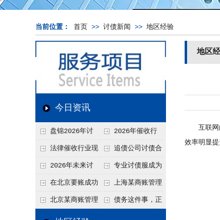
当前位置：
首页
>>
讨债新闻
>>
地区经验
地区
今日资讯
互联网的
盘锦2026年讨
2026年催收行
效率明显提
债新趋势
业发展现状、竞争格
法律催收行业现
追债公司讨债合
局及未来趋势分析
状、合规痛点与未来
法方法总结
2026年未来讨
专业讨债服成为
发展趋势深度解析
债要账公司发展趋势
2026年的发展趋势
在北京要账成功
上海某商账管理
率高吗？未来追账公
机构聚焦合规服务
北京某商账管理
债务这件事，正
司发展趋势引发行业
助力企业提升应收账
服务机构持续提升合
在被重新做一遍