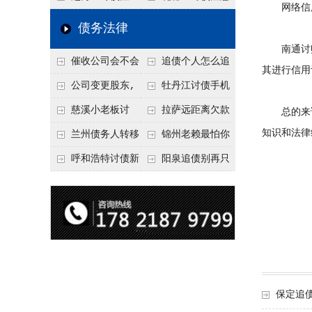
网络信
要回！
节不注意，钱很难要
意！没有借条只有微
事项：空港物流园欠
债务法律
回！
信记录，这3步合法
款，抓住这2个“发货
南通讨账
催收公司会不会
追债个人怎么追
把钱要回来
节点”催收最有效
其进行信用
给欠款人发律师函？
回呢？2026年最新绝
公司变更股东,
牡丹江讨债手机
正规机构的函件服务
招选择！
变更前的债权债务谁
搞定：2026年线上立
慈溪小老板讨
拉萨远距离欠款
总的来说
承担
案追债全流程，足不
知识和法律
债，2026年这2个本
对方在牧区联系不
兰州债务人转移
锦州老赖最怕你
出户
地行业协会出面，比
上，2026年委托当地
财产后申请破产，20
懂这1条，2026
呼和浩特讨债新
阳泉追债别再只
法院传票快
律师成本多少
26年破产程序里还能
年“拒不执行判决
招：2026年用“律师
盯现金，2026年这3
要回来吗
罪”详解，能判刑
函”催账为啥管用？
类隐形财产（公积
成本低见效快
金、保单）也能执行
保定追