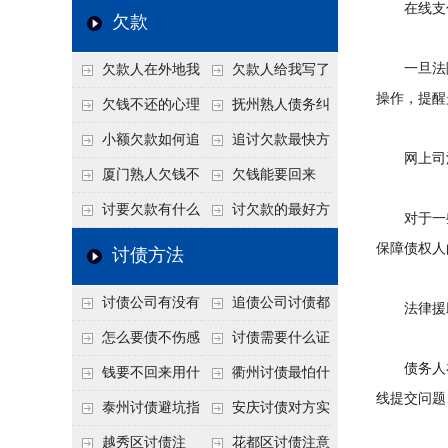
在线支
个“诉前调解”成功率
法比公司好使
老板借钱不还？2026
还几年了，2026年用
欠款
高
年旺季前用这招合法
这招“重新打借条”把
一旦法院
欠款人在外地我
欠款人给我写了
施压，立马主动结清
死账变活
操作，提醒
在本地该怎么委托？
还款计划书有用吗？
欠钱不还的心理
抚州熟人债务纠
异地追款的委托流程
书面承诺的法律效力
是什么？读懂欠款人
纷咋办？这一招好开
小额欠款如何追
追讨欠款最快方
网上司
的心态催收事半功倍
口
讨
法是什么？
厦门熟人欠钱不
欠钱能要回来
还？2026年合法秘
吗？
讨要欠款有什么
讨欠款的最好方
对于一些
籍！
好办法
法
保障债权人
讨债方法
讨债公司有没有
追债公司讨债都
法律援助
行业协会？正规机构
有哪些手段
怎么要债不伤感
讨债需要什么证
债务人在
的行业自律和认证
情？
据
钱要不回来用什
衢州讨债最怕什
线提交问题
么方法要回来
么？2026年这两个关
泰州讨债避坑指
安庆讨债对方实
键细节，做错就很难
南：2026年这2个细
在没钱咋办？
越秀区讨债注
花都区讨债注意