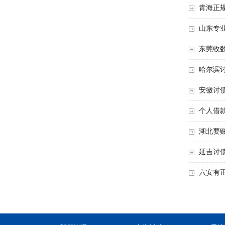
青海正
山东专
东莞收
哈尔滨
安徽讨
个人借
湖北要
延吉讨
六安有