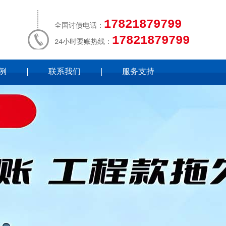
17821879799
全国讨债电话：
17821879799
24小时要账热线：
例
联系我们
服务支持