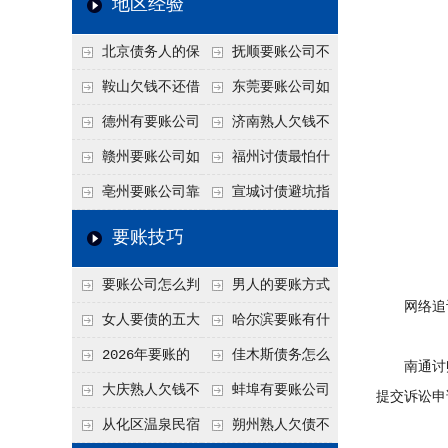
地区经验
关注
款管理效率
法合规服务能力 助
北京债务人的保
抚顺要账公司不
力企业化解应收账款
证人能不能找？担保
敢透漏的追回方法是
鞍山欠钱不还借
东莞要账公司如
难题
人的连带责任怎么追
什么？
口太多？2026年这3
何有效要账讨债？20
德州有要账公司
济南熟人欠钱不
句反问话术，直接把
26年合法追债经验总
吗？如何合法讨债才
还？
赣州要账公司如
福州讨债最怕什
他后路堵死
结！
不沾风险？
何有效讨债？合法追
么？2026年这两个关
亳州要账公司靠
宣城讨债避坑指
债四步秘籍
键细节，做错就很难
谱吗？合法讨债四步
南：2026年这2个细
要账技巧
要回！
走，自己追更放心！
节不注意，钱很难要
要账公司怎么判
男人的要账方式
回！
网络追
断这个案子能不能
是什么呢？
女人要债的五大
哈尔滨要账有什
接？接案评估的标准
绝招,轻松搞定
么合法手段？2026年
2026年要账的
佳木斯债务怎么
南通讨账
最新追账方式总结！
七个小方法
追回呢？2026年成功
大庆熟人欠钱不
蚌埠有要账公司
提交诉讼申
要账就用这2招
还躲猫猫？2026年这
吗？2026年这3个方
从化区温泉民宿
朔州熟人欠债不