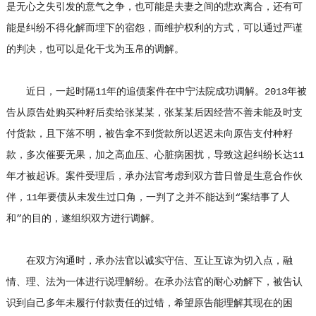
是无心之失引发的意气之争，也可能是夫妻之间的悲欢离合，还有可
能是纠纷不得化解而埋下的宿怨，而维护权利的方式，可以通过严谨
的判决，也可以是化干戈为玉帛的调解。
近日，一起时隔11年的追债案件在中宁法院成功调解。2013年被
告从原告处购买种籽后卖给张某某，张某某后因经营不善未能及时支
付货款，且下落不明，被告拿不到货款所以迟迟未向原告支付种籽
款，多次催要无果，加之高血压、心脏病困扰，导致这起纠纷长达11
年才被起诉。案件受理后，承办法官考虑到双方昔日曾是生意合作伙
伴，11年要债从未发生过口角，一判了之并不能达到“案结事了人
和”的目的，遂组织双方进行调解。
在双方沟通时，承办法官以诚实守信、互让互谅为切入点，融
情、理、法为一体进行说理解纷。在承办法官的耐心劝解下，被告认
识到自己多年未履行付款责任的过错，希望原告能理解其现在的困