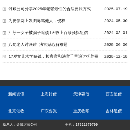
账款管理效率
讨账公司分享2025年老赖最怕的合法要账方式
2025-07-19
为要债网上发图辱骂他人，侵权
2024-05-30
江苏一女子被骗子追债1天收上百条骚扰短信
2024-02-01
八旬老人讨账难 法官贴心解难题
2025-06-06
17岁女儿求学缺钱，检察官和法官千里追讨抚养费
2025-12-15
新闻资讯
上海讨债
天津要债
西安追债
北京催收
广东要账
重庆收账
吉林追债
联系人：金诚讨债公司
手机：17821879799