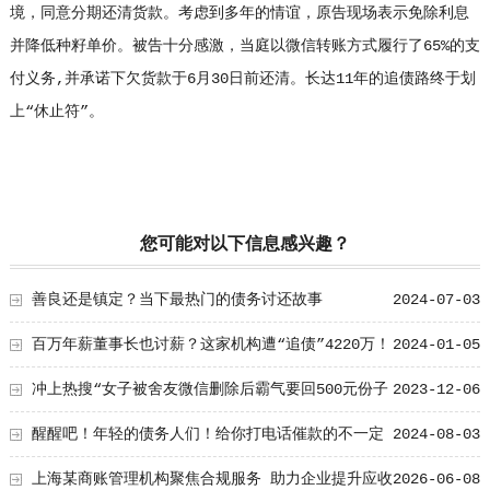
境，同意分期还清货款。考虑到多年的情谊，原告现场表示免除利息
并降低种籽单价。被告十分感激，当庭以微信转账方式履行了65%的支
付义务,并承诺下欠货款于6月30日前还清。长达11年的追债路终于划
上“休止符”。
您可能对以下信息感兴趣？
善良还是镇定？当下最热门的债务讨还故事
2024-07-03
百万年薪董事长也讨薪？这家机构遭“追债”4220万！
2024-01-05
发生了什么？
冲上热搜“女子被舍友微信删除后霸气要回500元份子
2023-12-06
钱”引人深思
醒醒吧！年轻的债务人们！给你打电话催款的不一定
2024-08-03
是“催收”哦！
上海某商账管理机构聚焦合规服务 助力企业提升应收
2026-06-08