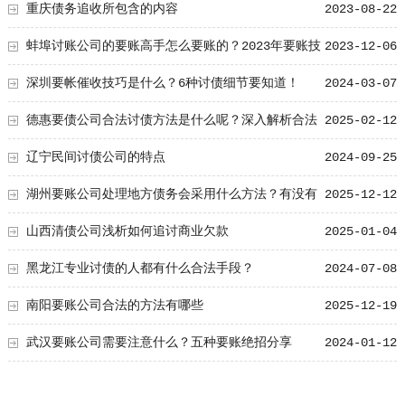
重庆债务追收所包含的内容
2023-08-22
蚌埠讨账公司的要账高手怎么要账的？2023年要账技
2023-12-06
巧要学会！
深圳要帐催收技巧是什么？6种讨债细节要知道！
2024-03-07
德惠要债公司合法讨债方法是什么呢？深入解析合法
2025-02-12
讨债的技巧
辽宁民间讨债公司的特点
2024-09-25
湖州要账公司处理地方债务会采用什么方法？有没有
2025-12-12
风险！
山西清债公司浅析如何追讨商业欠款
2025-01-04
黑龙江专业讨债的人都有什么合法手段？
2024-07-08
南阳要账公司合法的方法有哪些
2025-12-19
武汉要账公司需要注意什么？五种要账绝招分享
2024-01-12