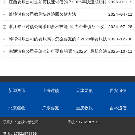
江西要账公司是如何快速讨债的？2025年快速成功讨
2025-01-19
债秘诀
蚌埠讨账公司教你快速追回欠款方法
2024-04-11
浙江专业讨债公司采用多种技能 助力企业债务回收
2024-07-28
蚌埠讨账公司的要账高手怎么要账的？2023年要账技
2023-12-06
巧要学会！
南通清账公司是怎么进行要账的呢？2025年最新合法
2025-10-11
追账技术总结！
新闻资讯
上海讨债
天津要债
西安追债
北京催收
广东要账
重庆收账
吉林追债
联系人：金诚讨债公司
手机：17821879799
电话：17821879799