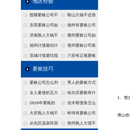
地区经验
关注
款管理效率
法合规服务能力 助
抚顺要账公司不
鞍山欠钱不还借
力企业化解应收账款
敢透漏的追回方法是
口太多？2026年这3
东莞要账公司如
德州有要账公司
难题
什么？
句反问话术，直接把
何有效要账讨债？20
吗？如何合法讨债才
济南熟人欠钱不
赣州要账公司如
他后路堵死
26年合法追债经验总
不沾风险？
还？
何有效讨债？合法追
福州讨债最怕什
亳州要账公司靠
结！
债四步秘籍
么？2026年这两个关
谱吗？合法讨债四步
宣城讨债避坑指
六安有正规要账
键细节，做错就很难
走，自己追更放心！
南：2026年这2个细
公司吗？个人合法讨
要账技巧
要回！
节不注意，钱很难要
债的3个实在办法！
要账公司怎么判
男人的要账方式
回！
断这个案子能不能
是什么呢？
女人要债的五大
哈尔滨要账有什
1. 数
接？接案评估的标准
绝招,轻松搞定
么合法手段？2026年
2026年要账的
佳木斯债务怎么
最新追账方式总结！
七个小方法
追回呢？2026年成功
大庆熟人欠钱不
蚌埠有要账公司
佛山收数
要账就用这2招
还躲猫猫？2026年这
吗？2026年这3个方
从化区温泉民宿
朔州熟人欠债不