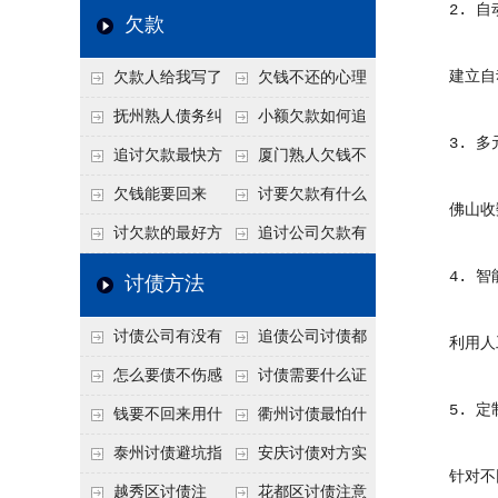
2. 自
个“诉前调解”成功率
法比公司好使
老板借钱不还？2026
还几年了，2026年用
欠款
高
年旺季前用这招合法
这招“重新打借条”把
建立自动
欠款人给我写了
欠钱不还的心理
施压，立马主动结清
死账变活
还款计划书有用吗？
是什么？读懂欠款人
抚州熟人债务纠
小额欠款如何追
3. 多
书面承诺的法律效力
的心态催收事半功倍
纷咋办？这一招好开
讨
追讨欠款最快方
厦门熟人欠钱不
口
法是什么？
还？2026年合法秘
欠钱能要回来
讨要欠款有什么
佛山收数
籍！
吗？
好办法
讨欠款的最好方
追讨公司欠款有
法
哪些法律手段
4. 智
讨债方法
讨债公司有没有
追债公司讨债都
利用人工
行业协会？正规机构
有哪些手段
怎么要债不伤感
讨债需要什么证
5. 定
的行业自律和认证
情？
据
钱要不回来用什
衢州讨债最怕什
么方法要回来
么？2026年这两个关
泰州讨债避坑指
安庆讨债对方实
针对不同
键细节，做错就很难
南：2026年这2个细
在没钱咋办？
越秀区讨债注
花都区讨债注意