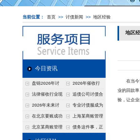
当前位置：
首页
>>
讨债新闻
>>
地区经验
地区
今日资讯
在当今竞
盘锦2026年讨
2026年催收行
业的回款率
债新趋势
业发展现状、竞争格
法律催收行业现
追债公司讨债合
验，让企业
局及未来趋势分析
状、合规痛点与未来
法方法总结
2026年未来讨
专业讨债服成为
发展趋势深度解析
债要账公司发展趋势
2026年的发展趋势
在北京要账成功
上海某商账管理
率高吗？未来追账公
机构聚焦合规服务
北京某商账管理
债务这件事，正
司发展趋势引发行业
助力企业提升应收账
服务机构持续提升合
在被重新做一遍