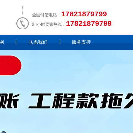
17821879799
全国讨债电话：
17821879799
24小时要账热线：
例
联系我们
服务支持