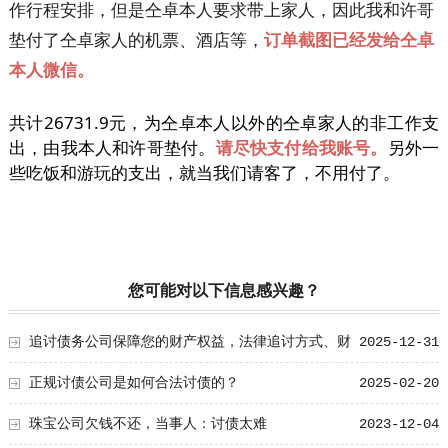
作行程安排，但是仝卓本人要求带上家人，因此我和许哥
垫付了仝卓家人的机票、酒店等，
订单截图已经发给仝卓
本人微信。
共计26731.9元，为仝卓本人以外的仝卓家人的非工作支
出，由我本人和许哥垫付。
请尽快支付给我账号。
另外一
些吃饭和游玩的支出，就当我们请客了，不用付了。
您可能对以下信息感兴趣？
追讨债务公司保障您的财产权益，法律追讨方式、财
2025-12-31
务安全、企业信用防护全解析
正规讨债公司是如何合法讨债的？
2025-02-20
珠宝公司欠钱不还，当事人：讨债太难
2023-12-04