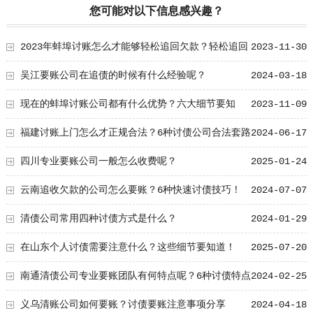
您可能对以下信息感兴趣？
2023年蚌埠讨账怎么才能够轻松追回欠款？轻松追回
2023-11-30
欠款的技巧！
吴江要账公司在追债的时候有什么经验呢？
2024-03-18
现在的蚌埠讨账公司都有什么优势？六大细节要知
2023-11-09
晓！
福建讨账上门怎么才正规合法？6种讨债公司合法套路
2024-06-17
总结！
四川专业要账公司一般怎么收费呢？
2025-01-24
云南追收欠款的公司怎么要账？6种快速讨债技巧！
2024-07-07
清债公司常用四种讨债方式是什么？
2024-01-29
在山东个人讨债需要注意什么？这些细节要知道！
2025-07-20
南通清债公司专业要账团队有何特点呢？6种讨债特点
2024-02-25
细节要知道
义乌清账公司如何要账？讨债要账注意事项分享
2024-04-18