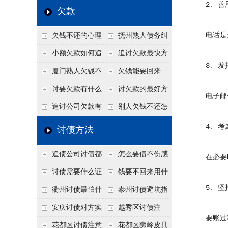
高
2. 善
法比公司好使
年旺季前用这招合法
还几年了，2026年用
赖？2026年这2
欠款
施压，立马主动结清
这招“重新打借条”把
句“点醒话”，比翻脸
电话是最
欠钱不还的心理
抚州熟人债务纠
死账变活
打官司更好使
是什么？读懂欠款人
纷咋办？这一招好开
小额欠款如何追
追讨欠款最快方
3. 发
的心态催收事半功倍
口
讨
法是什么？
厦门熟人欠钱不
欠钱能要回来
还？2026年合法秘
吗？
讨要欠款有什么
讨欠款的最好方
电子邮件
籍！
好办法
法
追讨公司欠款有
别人欠钱不还怎
哪些法律手段
么办
4. 考
讨债方法
追债公司讨债都
怎么要债不伤感
在必要时
有哪些手段
情？
讨债需要什么证
钱要不回来用什
5. 坚
据
么方法要回来
衢州讨债最怕什
泰州讨债避坑指
么？2026年这两个关
南：2026年这2个细
安庆讨债对方实
越秀区讨债注
要账过程
键细节，做错就很难
节不注意，钱很难要
在没钱咋办？
意！没有借条只有微
花都区讨债注意
花都区狮岭皮具