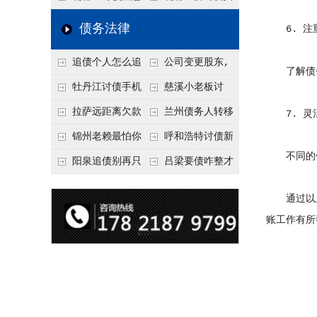
要回！
回！
信记录，这3步合法
事项：空港物流园欠
厂欠款，老板跑路怎
债务法律
6. 注
把钱要回来
款，抓住这2个“发货
么要回来？2026年这
追债个人怎么追
公司变更股东,
节点”催收最有效
3种合法追债路径
了解债务
回呢？2026年最新绝
变更前的债权债务谁
牡丹江讨债手机
慈溪小老板讨
招选择！
承担
搞定：2026年线上立
债，2026年这2个本
拉萨远距离欠款
兰州债务人转移
7. 灵
案追债全流程，足不
地行业协会出面，比
对方在牧区联系不
财产后申请破产，20
锦州老赖最怕你
呼和浩特讨债新
不同的债
出户
法院传票快
上，2026年委托当地
26年破产程序里还能
懂这1条，2026
招：2026年用“律师
阳泉追债别再只
吕梁要债咋整才
律师成本多少
要回来吗
年“拒不执行判决
函”催账为啥管用？
盯现金，2026年这3
硬气？2026年这3个
通过以上
罪”详解，能判刑
成本低见效快
类隐形财产（公积
调解渠道，比找公司
账工作有所
金、保单）也能执行
强