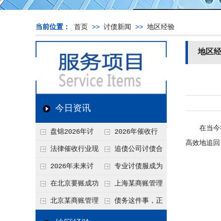
当前位置：
首页
>>
讨债新闻
>>
地区经验
地区
今日资讯
在当今社
盘锦2026年讨
2026年催收行
高效地追回
债新趋势
业发展现状、竞争格
法律催收行业现
追债公司讨债合
局及未来趋势分析
状、合规痛点与未来
法方法总结
2026年未来讨
专业讨债服成为
发展趋势深度解析
债要账公司发展趋势
2026年的发展趋势
在北京要账成功
上海某商账管理
率高吗？未来追账公
机构聚焦合规服务
北京某商账管理
债务这件事，正
司发展趋势引发行业
助力企业提升应收账
服务机构持续提升合
在被重新做一遍