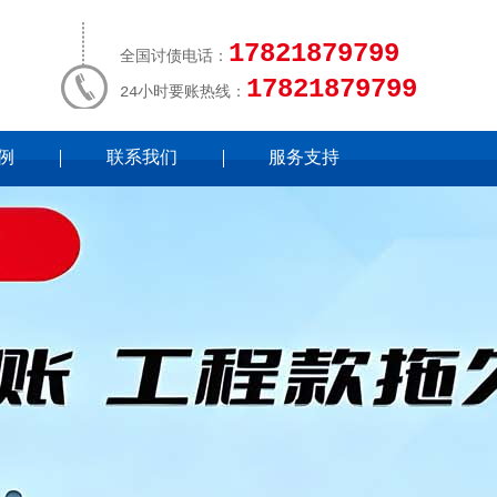
17821879799
全国讨债电话：
17821879799
24小时要账热线：
例
联系我们
服务支持