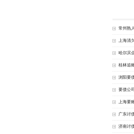
常州熟
上海清
哈尔滨
桂林追
浏阳要
要债公
上海要
广东讨
济南讨