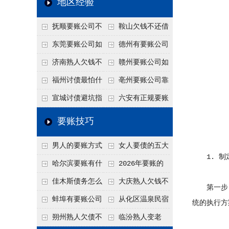
地区经验
关注
款管理效率
法合规服务能力 助
抚顺要账公司不
鞍山欠钱不还借
力企业化解应收账款
敢透漏的追回方法是
口太多？2026年这3
东莞要账公司如
德州有要账公司
难题
什么？
句反问话术，直接把
何有效要账讨债？20
吗？如何合法讨债才
济南熟人欠钱不
赣州要账公司如
他后路堵死
26年合法追债经验总
不沾风险？
还？
何有效讨债？合法追
福州讨债最怕什
亳州要账公司靠
结！
债四步秘籍
么？2026年这两个关
谱吗？合法讨债四步
宣城讨债避坑指
六安有正规要账
键细节，做错就很难
走，自己追更放心！
南：2026年这2个细
公司吗？个人合法讨
要账技巧
要回！
节不注意，钱很难要
债的3个实在办法！
男人的要账方式
女人要债的五大
回！
1. 制
是什么呢？
绝招,轻松搞定
哈尔滨要账有什
2026年要账的
么合法手段？2026年
七个小方法
佳木斯债务怎么
大庆熟人欠钱不
第一步，
最新追账方式总结！
追回呢？2026年成功
还躲猫猫？2026年这
蚌埠有要账公司
从化区温泉民宿
统的执行方
要账就用这2招
个“诉前调解”成功率
吗？2026年这3个方
老板借钱不还？2026
朔州熟人欠债不
临汾熟人变老