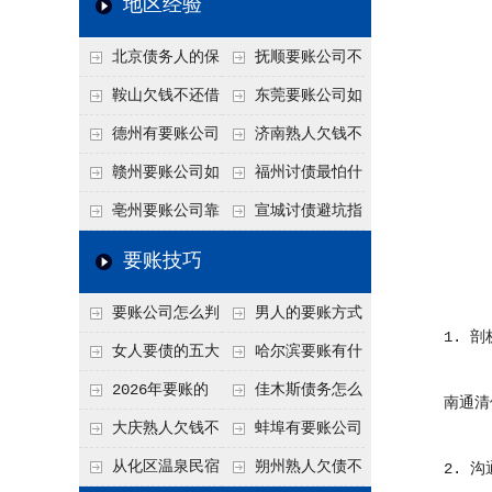
地区经验
关注
款管理效率
法合规服务能力 助
北京债务人的保
抚顺要账公司不
力企业化解应收账款
证人能不能找？担保
敢透漏的追回方法是
鞍山欠钱不还借
东莞要账公司如
难题
人的连带责任怎么追
什么？
口太多？2026年这3
何有效要账讨债？20
德州有要账公司
济南熟人欠钱不
句反问话术，直接把
26年合法追债经验总
吗？如何合法讨债才
还？
赣州要账公司如
福州讨债最怕什
他后路堵死
结！
不沾风险？
何有效讨债？合法追
么？2026年这两个关
亳州要账公司靠
宣城讨债避坑指
债四步秘籍
键细节，做错就很难
谱吗？合法讨债四步
南：2026年这2个细
要账技巧
要回！
走，自己追更放心！
节不注意，钱很难要
要账公司怎么判
男人的要账方式
回！
1. 剖
断这个案子能不能
是什么呢？
女人要债的五大
哈尔滨要账有什
接？接案评估的标准
绝招,轻松搞定
么合法手段？2026年
2026年要账的
佳木斯债务怎么
南通清债
最新追账方式总结！
七个小方法
追回呢？2026年成功
大庆熟人欠钱不
蚌埠有要账公司
要账就用这2招
还躲猫猫？2026年这
吗？2026年这3个方
从化区温泉民宿
朔州熟人欠债不
2. 沟