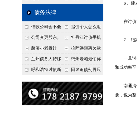
6. 建
要回！
节不注意，钱很难要
意！没有借条只有微
事项：空港物流园欠
债务法律
回！
信记录，这3步合法
款，抓住这2个“发货
在讨债过
催收公司会不会
追债个人怎么追
把钱要回来
节点”催收最有效
给欠款人发律师函？
回呢？2026年最新绝
公司变更股东,
牡丹江讨债手机
7. 结
正规机构的函件服务
招选择！
变更前的债权债务谁
搞定：2026年线上立
慈溪小老板讨
拉萨远距离欠款
承担
案追债全流程，足不
一旦讨债
债，2026年这2个本
对方在牧区联系不
兰州债务人转移
锦州老赖最怕你
和成功率至
出户
地行业协会出面，比
上，2026年委托当地
财产后申请破产，20
懂这1条，2026
呼和浩特讨债新
阳泉追债别再只
法院传票快
律师成本多少
26年破产程序里还能
年“拒不执行判决
招：2026年用“律师
盯现金，2026年这3
南通清债
要回来吗
罪”详解，能判刑
函”催账为啥管用？
类隐形财产（公积
要，也为整
成本低见效快
金、保单）也能执行