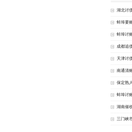
湖北讨
蚌埠要
蚌埠讨
成都追
天津讨债
南通清
保定熟人
蚌埠讨
湖南催
三门峡