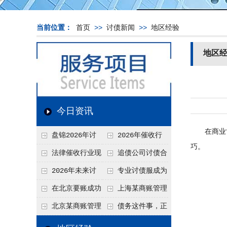
当前位置：
首页
>>
讨债新闻
>>
地区经验
地区
今日资讯
在商业世
盘锦2026年讨
2026年催收行
巧。
债新趋势
业发展现状、竞争格
法律催收行业现
追债公司讨债合
局及未来趋势分析
状、合规痛点与未来
法方法总结
2026年未来讨
专业讨债服成为
发展趋势深度解析
债要账公司发展趋势
2026年的发展趋势
在北京要账成功
上海某商账管理
率高吗？未来追账公
机构聚焦合规服务
北京某商账管理
债务这件事，正
司发展趋势引发行业
助力企业提升应收账
服务机构持续提升合
在被重新做一遍