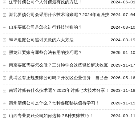
辽宁讨债公司个人讨债最有效的方法！
2024-06-01
湖北要债公司会采用什么技术追账呢？2024年追账技
2024-07-04
术大总结！
山东要账公司是怎么进行科技讨账的？
2024-08-10
蚌埠追账公司追讨欠款的六大方法
2024-03-19
黑龙江要账有哪些合法有用的技巧呢？
2025-01-10
南京要账需要怎么做？三分钟学会这些轻松解决收账
2023-11-17
问题
黄埔区有正规要账公司吗？开发区企业债务，自己合
2026-05-16
法讨债的四步走
南通讨账有什么技术呢？2023年讨账七大技术分享！
2023-11-18
惠州清债公司是什么？七种要账秘诀值得学习！
2023-11-15
山西专业要账公司如何选择？5种要账技巧！
2024-09-11