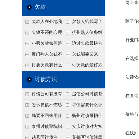
网上查
个“诉前调解”成功率
法比公司好使
老板借钱不还？2026
还几年了，2026年用
欠款
高
年旺季前用这招合法
这招“重新打借条”把
除了传统
欠款人在外地我
欠款人给我写了
施压，立马主动结清
死账变活
在本地该怎么委托？
还款计划书有用吗？
欠钱不还的心理
抚州熟人债务纠
行业口碑
异地追款的委托流程
书面承诺的法律效力
是什么？读懂欠款人
纷咋办？这一招好开
小额欠款如何追
追讨欠款最快方
的心态催收事半功倍
口
讨
法是什么？
厦门熟人欠钱不
欠钱能要回来
在选择讨
还？2026年合法秘
吗？
讨要欠款有什么
讨欠款的最好方
籍！
好办法
法
法律依据
讨债方法
讨债公司有没有
追债公司讨债都
在查询讨
行业协会？正规机构
有哪些手段
怎么要债不伤感
讨债需要什么证
价格与服
的行业自律和认证
情？
据
钱要不回来用什
衢州讨债最怕什
么方法要回来
么？2026年这两个关
泰州讨债避坑指
安庆讨债对方实
在找到几
键细节，做错就很难
南：2026年这2个细
在没钱咋办？
越秀区讨债注
花都区讨债注意