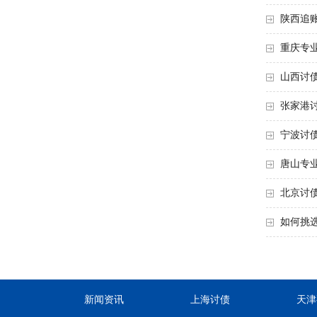
陕西追
重庆专
山西讨
张家港
宁波讨
唐山专
北京讨
如何挑
新闻资讯
上海讨债
天津