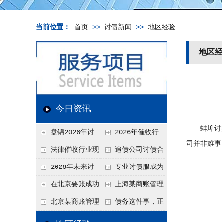
当前位置：
首页
>>
讨债新闻
>>
地区经验
地区
今日资讯
蚌埠讨账
盘锦2026年讨
2026年催收行
司并非难事
债新趋势
业发展现状、竞争格
法律催收行业现
追债公司讨债合
局及未来趋势分析
状、合规痛点与未来
法方法总结
2026年未来讨
专业讨债服成为
发展趋势深度解析
债要账公司发展趋势
2026年的发展趋势
在北京要账成功
上海某商账管理
率高吗？未来追账公
机构聚焦合规服务
北京某商账管理
债务这件事，正
司发展趋势引发行业
助力企业提升应收账
服务机构持续提升合
在被重新做一遍