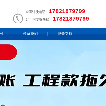
17821879799
全国讨债电话：
17821879799
24小时要账热线：
例
联系我们
服务支持