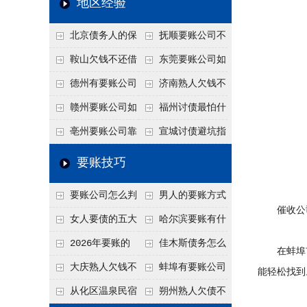
地区经验
关注
款管理效率
法合规服务能力 助
北京债务人的保
抚顺要账公司不
力企业化解应收账款
证人能不能找？担保
敢透漏的追回方法是
鞍山欠钱不还借
东莞要账公司如
难题
人的连带责任怎么追
什么？
口太多？2026年这3
何有效要账讨债？20
德州有要账公司
济南熟人欠钱不
句反问话术，直接把
26年合法追债经验总
吗？如何合法讨债才
还？
赣州要账公司如
福州讨债最怕什
他后路堵死
结！
不沾风险？
何有效讨债？合法追
么？2026年这两个关
亳州要账公司靠
宣城讨债避坑指
债四步秘籍
键细节，做错就很难
谱吗？合法讨债四步
南：2026年这2个细
要账技巧
要回！
走，自己追更放心！
节不注意，钱很难要
要账公司怎么判
男人的要账方式
回！
催收公司
断这个案子能不能
是什么呢？
女人要债的五大
哈尔滨要账有什
接？接案评估的标准
绝招,轻松搞定
么合法手段？2026年
2026年要账的
佳木斯债务怎么
在蚌埠市
最新追账方式总结！
七个小方法
追回呢？2026年成功
大庆熟人欠钱不
蚌埠有要账公司
能轻松找到
要账就用这2招
还躲猫猫？2026年这
吗？2026年这3个方
从化区温泉民宿
朔州熟人欠债不