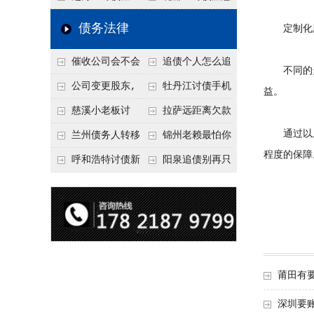
要回！
节不注意，钱很难要
意！没有借条只有微
事项：空港物流园欠
债务法律
定制化服
回！
信记录，这3步合法
款，抓住这2个“发货
催收公司会不会
追债个人怎么追
把钱要回来
节点”催收最有效
不同的欠
给欠款人发律师函？
回呢？2026年最新绝
公司变更股东,
牡丹江讨债手机
益。
正规机构的函件服务
招选择！
变更前的债权债务谁
搞定：2026年线上立
慈溪小老板讨
拉萨远距离欠款
承担
案追债全流程，足不
通过以上
债，2026年这2个本
对方在牧区联系不
兰州债务人转移
锦州老赖最怕你
程度的保障
出户
地行业协会出面，比
上，2026年委托当地
财产后申请破产，20
懂这1条，2026
呼和浩特讨债新
阳泉追债别再只
法院传票快
律师成本多少
26年破产程序里还能
年“拒不执行判决
招：2026年用“律师
盯现金，2026年这3
要回来吗
罪”详解，能判刑
函”催账为啥管用？
类隐形财产（公积
成本低见效快
金、保单）也能执行
莆田有
深圳要