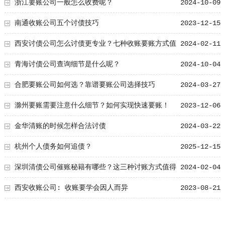
浙江要账公司一般怎么收费呢？
2024-10-09
南通收账公司五个讨债技巧
2023-12-15
西安讨债公司怎么讨债更专业？七种收账要账方式值
2024-02-11
得学！
青海讨债公司查询细节是什么呢？
2024-10-04
合肥要账公司如何选？靠谱要账公司选择技巧
2024-03-27
滁州要账需要注意什么细节？如何实现快速要账！
2023-12-06
金华清账的时候怎样合法讨债
2024-03-22
杭州个人债务如何追债？
2025-12-15
深圳清债公司催账秘籍有哪些？这三种讨账方式值得
2024-02-04
学习！
西安收账公司: 收账要学会因人而异
2023-08-21