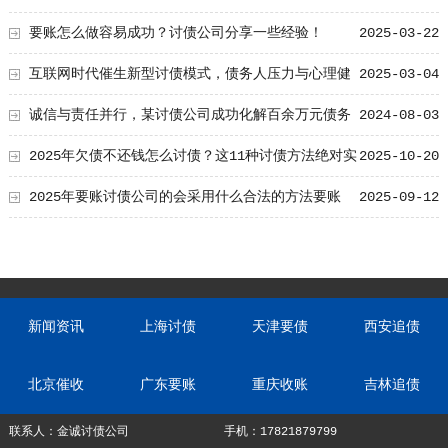
习！
要账怎么做容易成功？讨债公司分享一些经验！
2025-03-22
互联网时代催生新型讨债模式，债务人压力与心理健
2025-03-04
康问题引关注
诚信与责任并行，某讨债公司成功化解百余万元债务
2024-08-03
纠纷
2025年欠债不还钱怎么讨债？这11种讨债方法绝对实
2025-10-20
用
2025年要账讨债公司的会采用什么合法的方法要账
2025-09-12
呢？
新闻资讯
上海讨债
天津要债
西安追债
北京催收
广东要账
重庆收账
吉林追债
联系人：金诚讨债公司
手机：17821879799