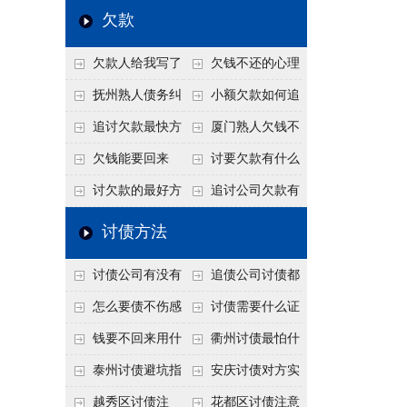
个“诉前调解”成功率
法比公司好使
老板借钱不还？2026
还几年了，2026年用
欠款
高
年旺季前用这招合法
这招“重新打借条”把
欠款人给我写了
欠钱不还的心理
施压，立马主动结清
死账变活
还款计划书有用吗？
是什么？读懂欠款人
抚州熟人债务纠
小额欠款如何追
书面承诺的法律效力
的心态催收事半功倍
纷咋办？这一招好开
讨
追讨欠款最快方
厦门熟人欠钱不
口
法是什么？
还？2026年合法秘
欠钱能要回来
讨要欠款有什么
籍！
吗？
好办法
讨欠款的最好方
追讨公司欠款有
法
哪些法律手段
讨债方法
讨债公司有没有
追债公司讨债都
行业协会？正规机构
有哪些手段
怎么要债不伤感
讨债需要什么证
的行业自律和认证
情？
据
钱要不回来用什
衢州讨债最怕什
么方法要回来
么？2026年这两个关
泰州讨债避坑指
安庆讨债对方实
键细节，做错就很难
南：2026年这2个细
在没钱咋办？
越秀区讨债注
花都区讨债注意