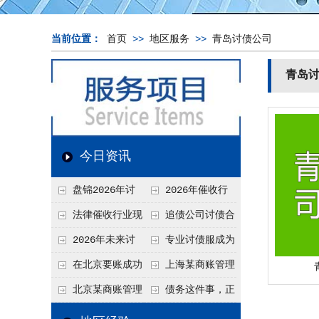
当前位置：
首页
>>
地区服务
>>
青岛讨债公司
青岛
今日资讯
盘锦2026年讨
2026年催收行
债新趋势
业发展现状、竞争格
法律催收行业现
追债公司讨债合
局及未来趋势分析
状、合规痛点与未来
法方法总结
2026年未来讨
专业讨债服成为
发展趋势深度解析
债要账公司发展趋势
2026年的发展趋势
在北京要账成功
上海某商账管理
率高吗？未来追账公
机构聚焦合规服务
北京某商账管理
债务这件事，正
司发展趋势引发行业
助力企业提升应收账
服务机构持续提升合
在被重新做一遍