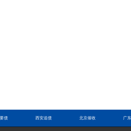
要债
西安追债
北京催收
广