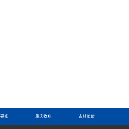
东要账
重庆收账
吉林追债