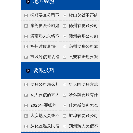
地区经验
关注
款管理效率
法合规服务能力 助
抚顺要账公司不
鞍山欠钱不还借
力企业化解应收账款
敢透漏的追回方法是
口太多？2026年这3
东莞要账公司如
德州有要账公司
难题
什么？
句反问话术，直接把
何有效要账讨债？20
吗？如何合法讨债才
济南熟人欠钱不
赣州要账公司如
他后路堵死
26年合法追债经验总
不沾风险？
还？
何有效讨债？合法追
福州讨债最怕什
亳州要账公司靠
结！
债四步秘籍
么？2026年这两个关
谱吗？合法讨债四步
宣城讨债避坑指
六安有正规要账
键细节，做错就很难
走，自己追更放心！
南：2026年这2个细
公司吗？个人合法讨
要账技巧
要回！
节不注意，钱很难要
债的3个实在办法！
要账公司怎么判
男人的要账方式
回！
断这个案子能不能
是什么呢？
女人要债的五大
哈尔滨要账有什
接？接案评估的标准
绝招,轻松搞定
么合法手段？2026年
2026年要账的
佳木斯债务怎么
最新追账方式总结！
七个小方法
追回呢？2026年成功
大庆熟人欠钱不
蚌埠有要账公司
要账就用这2招
还躲猫猫？2026年这
吗？2026年这3个方
从化区温泉民宿
朔州熟人欠债不