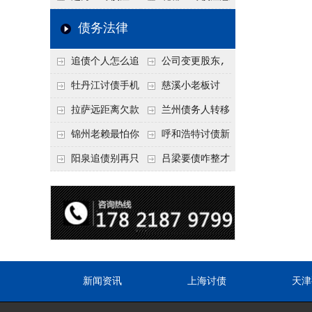
要回！
节不注意，钱很难要
意！没有借条只有微
事项：空港物流园欠
债务法律
回！
信记录，这3步合法
款，抓住这2个“发货
追债个人怎么追
公司变更股东,
把钱要回来
节点”催收最有效
回呢？2026年最新绝
变更前的债权债务谁
牡丹江讨债手机
慈溪小老板讨
招选择！
承担
搞定：2026年线上立
债，2026年这2个本
拉萨远距离欠款
兰州债务人转移
案追债全流程，足不
地行业协会出面，比
对方在牧区联系不
财产后申请破产，20
锦州老赖最怕你
呼和浩特讨债新
出户
法院传票快
上，2026年委托当地
26年破产程序里还能
懂这1条，2026
招：2026年用“律师
阳泉追债别再只
吕梁要债咋整才
律师成本多少
要回来吗
年“拒不执行判决
函”催账为啥管用？
盯现金，2026年这3
硬气？2026年这3个
罪”详解，能判刑
成本低见效快
类隐形财产（公积
调解渠道，比找公司
金、保单）也能执行
强
新闻资讯
上海讨债
天津