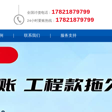
17821879799
全国讨债电话：
17821879799
24小时要账热线：
例
联系我们
服务支持