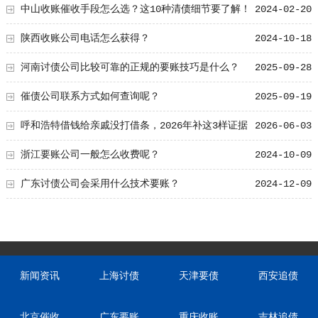
招值得学习！
中山收账催收手段怎么选？这10种清债细节要了解！
2024-02-20
陕西收账公司电话怎么获得？
2024-10-18
河南讨债公司比较可靠的正规的要账技巧是什么？
2025-09-28
催债公司联系方式如何查询呢？
2025-09-19
呼和浩特借钱给亲戚没打借条，2026年补这3样证据
2026-06-03
还能挽救
浙江要账公司一般怎么收费呢？
2024-10-09
广东讨债公司会采用什么技术要账？
2024-12-09
新闻资讯
上海讨债
天津要债
西安追债
北京催收
广东要账
重庆收账
吉林追债