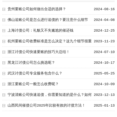
贵州要账公司如何做出合适的选择？
2024-08-16
佛山追账公司是怎么进行追债的？要注意什么细节
2024-04-08
呢！
上海讨债公司：礼貌又不失尴尬的催还钱
2024-12-25
杭州要账公司收费标准是怎么决定？这九个细节很重
2023-11-23
要
浙江讨债公司快速要账的技巧大总结！
2024-07-10
黑龙江讨债公司怎么挑选呢？
2024-10-17
武汉讨债公司专业服务包含什么？
2025-05-25
浙江要账公司一般怎么收费呢？
2024-10-09
宁波清账公司快速追债，你需要知道的是什么？如何
2023-12-13
才能做得更出色？
山西民间催债公司2025年比较有效的讨债方法！
2025-01-13