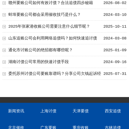
公司具备特点！
赣州要账公司如何有效讨债？合法追债四步秘籍
2026-08-02
蚌埠要账公司都会采用催收技巧是什么？
2024-03-10
2025年张家港收账公司需要注意什么细节呢？
2025-10-11
山东追账公司会利用网络追债吗？如何快速追讨债
2024-03-08
务！
通化市讨账公司的绝招都有哪些呢？
2025-01-09
湖南讨债公司常用的快速讨债手段
2024-09-16
委托苏州讨债公司要账靠谱吗？分享公司欠钱起诉经
2025-07-31
验！
新闻资讯
上海讨债
天津要债
西安追债
北京催收
广东要账
重庆收账
吉林追债