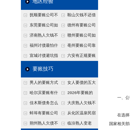
地区经验
关注
款管理效率
法合规服务能力 助
抚顺要账公司不
鞍山欠钱不还借
力企业化解应收账款
敢透漏的追回方法是
口太多？2026年这3
东莞要账公司如
德州有要账公司
难题
什么？
句反问话术，直接把
何有效要账讨债？20
吗？如何合法讨债才
济南熟人欠钱不
赣州要账公司如
他后路堵死
26年合法追债经验总
不沾风险？
还？
何有效讨债？合法追
福州讨债最怕什
亳州要账公司靠
结！
债四步秘籍
么？2026年这两个关
谱吗？合法讨债四步
宣城讨债避坑指
六安有正规要账
键细节，做错就很难
走，自己追更放心！
南：2026年这2个细
公司吗？个人合法讨
要账技巧
要回！
节不注意，钱很难要
债的3个实在办法！
男人的要账方式
女人要债的五大
回！
是什么呢？
绝招,轻松搞定
哈尔滨要账有什
2026年要账的
一、公司
么合法手段？2026年
七个小方法
佳木斯债务怎么
大庆熟人欠钱不
最新追账方式总结！
追回呢？2026年成功
还躲猫猫？2026年这
蚌埠有要账公司
从化区温泉民宿
在选择要
要账就用这2招
个“诉前调解”成功率
吗？2026年这3个方
老板借钱不还？2026
朔州熟人欠债不
临汾熟人变老
国家相关部