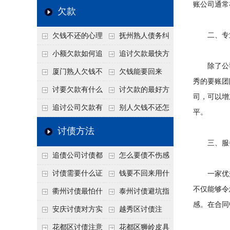
高
账公司通常
法比公司好使
年旺季前用这招合法
还几年了，2026年用
赖？2026年这2
欠款
施压，立马主动结清
这招“重新打借条”把
句“点醒话”，比翻脸
二、专业
欠钱不还的心理
抚州熟人债务纠
死账变活
打官司更好使
是什么？读懂欠款人
纷咋办？这一招好开
小额欠款如何追
追讨欠款最快方
除了公司
的心态催收事半功倍
口
讨
法是什么？
厦门熟人欠钱不
欠钱能要回来
秀的要账团
还？2026年合法秘
吗？
讨要欠款有什么
讨欠款的最好方
司，可以增
籍！
好办法
法
追讨公司欠款有
别人欠钱不还怎
平。
哪些法律手段
么办
讨债方法
三、服务
追债公司讨债都
怎么要债不伤感
有哪些手段
情？
讨债需要什么证
钱要不回来用什
一家优秀
不仅能够令
据
么方法要回来
衢州讨债最怕什
泰州讨债避坑指
感。在合同
么？2026年这两个关
南：2026年这2个细
安庆讨债对方实
越秀区讨债注
键细节，做错就很难
节不注意，钱很难要
在没钱咋办？
意！没有借条只有微
花都区讨债注意
花都区狮岭皮具