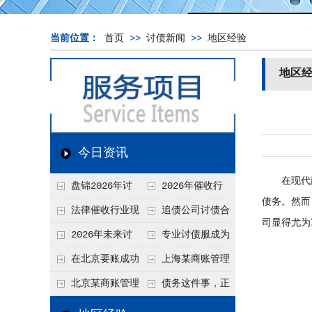
当前位置：
首页
>>
讨债新闻
>>
地区经验
地区
今日资讯
在现代商
盘锦2026年讨
2026年催收行
债务。然而
债新趋势
业发展现状、竞争格
法律催收行业现
追债公司讨债合
司显得尤为
局及未来趋势分析
状、合规痛点与未来
法方法总结
2026年未来讨
专业讨债服成为
发展趋势深度解析
债要账公司发展趋势
2026年的发展趋势
在北京要账成功
上海某商账管理
率高吗？未来追账公
机构聚焦合规服务
北京某商账管理
债务这件事，正
司发展趋势引发行业
助力企业提升应收账
服务机构持续提升合
在被重新做一遍