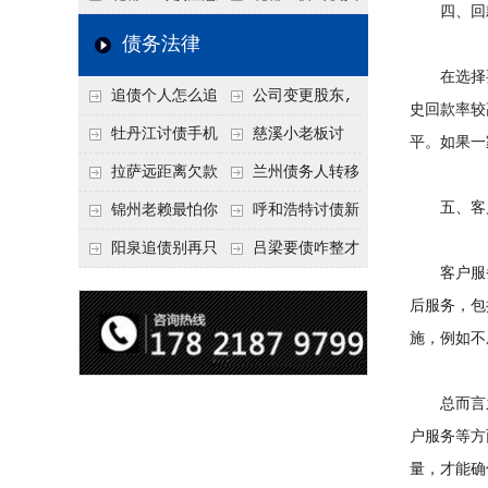
四、回款
要回！
回！
信记录，这3步合法
事项：空港物流园欠
厂欠款，老板跑路怎
债务法律
把钱要回来
款，抓住这2个“发货
么要回来？2026年这
在选择要
追债个人怎么追
公司变更股东,
节点”催收最有效
3种合法追债路径
史回款率较
回呢？2026年最新绝
变更前的债权债务谁
牡丹江讨债手机
慈溪小老板讨
平。如果一
招选择！
承担
搞定：2026年线上立
债，2026年这2个本
拉萨远距离欠款
兰州债务人转移
案追债全流程，足不
地行业协会出面，比
五、客户
对方在牧区联系不
财产后申请破产，20
锦州老赖最怕你
呼和浩特讨债新
出户
法院传票快
上，2026年委托当地
26年破产程序里还能
懂这1条，2026
招：2026年用“律师
阳泉追债别再只
吕梁要债咋整才
客户服务
律师成本多少
要回来吗
年“拒不执行判决
函”催账为啥管用？
盯现金，2026年这3
硬气？2026年这3个
后服务，包
罪”详解，能判刑
成本低见效快
类隐形财产（公积
调解渠道，比找公司
施，例如不
金、保单）也能执行
强
总而言之
户服务等方
量，才能确