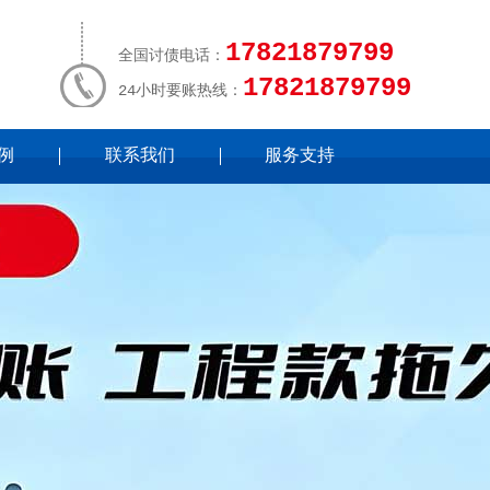
17821879799
全国讨债电话：
17821879799
24小时要账热线：
例
联系我们
服务支持