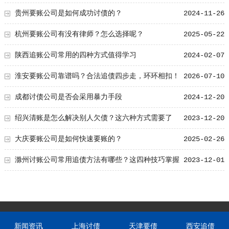
贵州要账公司是如何成功讨债的？
2024-11-26
杭州要账公司有没有律师？怎么选择呢？
2025-05-22
陕西追账公司常用的四种方式值得学习
2024-02-07
淮安要账公司靠谱吗？合法追债四步走，环环相扣！
2026-07-10
成都讨债公司是否会采用暴力手段
2024-12-20
绍兴清账是怎么解决别人欠债？这六种方式需要了
2023-12-20
解！
大庆要账公司是如何快速要账的？
2025-02-26
滁州讨账公司常用追债方法有哪些？这四种技巧掌握
2023-12-01
轻松要账！
新闻资讯
上海讨债
天津要债
西安追债