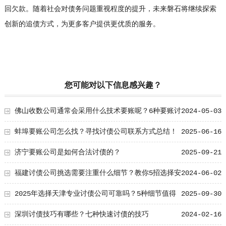
回欠款。随着社会对债务问题重视程度的提升，未来磐石将继续探索
创新的追债方式，为更多客户提供更优质的服务。
您可能对以下信息感兴趣？
佛山收数公司通常会采用什么技术要账呢？6种要账讨
2024-05-03
债套路大总结！
蚌埠要账公司怎么找？寻找讨债公司联系方式总结！
2025-06-16
济宁要账公司是如何合法讨债的？
2025-09-21
福建讨债公司挑选需要注重什么细节？教你5招选择安
2024-06-02
全的要账公司！
2025年选择天津专业讨债公司可靠吗？5种细节值得
2025-09-30
学习！
深圳讨债技巧有哪些？七种快速讨债的技巧
2024-02-16