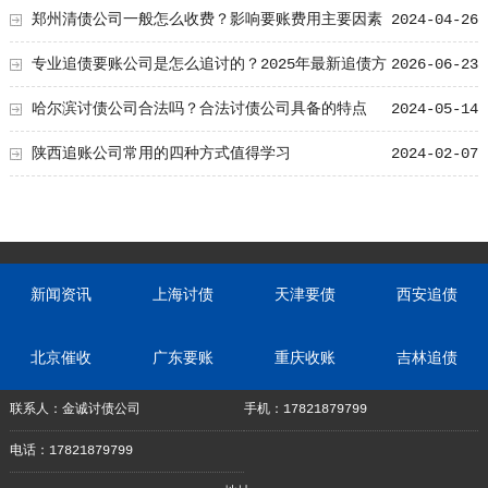
郑州清债公司一般怎么收费？影响要账费用主要因素
2024-04-26
专业追债要账公司是怎么追讨的？2025年最新追债方
2026-06-23
式曝光！
哈尔滨讨债公司合法吗？合法讨债公司具备的特点
2024-05-14
陕西追账公司常用的四种方式值得学习
2024-02-07
新闻资讯
上海讨债
天津要债
西安追债
北京催收
广东要账
重庆收账
吉林追债
联系人：金诚讨债公司
手机：17821879799
电话：17821879799