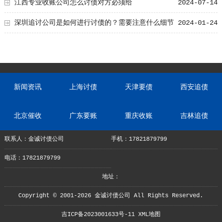
荐！
江西专业收账公司怎么讨债对方必须给
2024-07-14
深圳追讨公司是如何进行讨债的？需要注意什么细节
2024-01-24
新闻资讯
上海讨债
天津要债
西安追债
北京催收
广东要账
重庆收账
吉林追债
联系人：金诚讨债公司
手机：17821879799
电话：17821879799
地址：
Copyright © 2001-2026 金诚讨债公司 All Rights Reserved.
吉ICP备2023001633号-11
XML地图