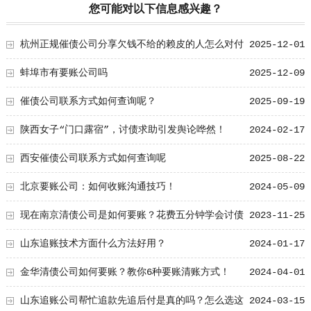
您可能对以下信息感兴趣？
杭州正规催债公司分享欠钱不给的赖皮的人怎么对付
2025-12-01
蚌埠市有要账公司吗
2025-12-09
催债公司联系方式如何查询呢？
2025-09-19
陕西女子“门口露宿”，讨债求助引发舆论哗然！
2024-02-17
西安催债公司联系方式如何查询呢
2025-08-22
北京要账公司：如何收账沟通技巧！
2024-05-09
现在南京清债公司是如何要账？花费五分钟学会讨债
2023-11-25
小窍门
山东追账技术方面什么方法好用？
2024-01-17
金华清债公司如何要账？教你6种要账清账方式！
2024-04-01
山东追账公司帮忙追款先追后付是真的吗？怎么选这
2024-03-15