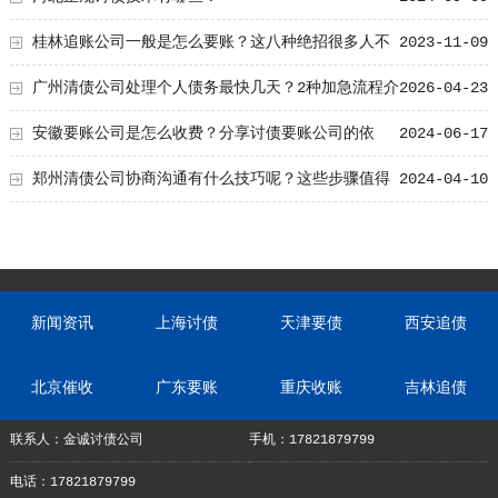
桂林追账公司一般是怎么要账？这八种绝招很多人不
2023-11-09
知道！
广州清债公司处理个人债务最快几天？2种加急流程介
2026-04-23
绍
安徽要账公司是怎么收费？分享讨债要账公司的依
2024-06-17
据！
郑州清债公司协商沟通有什么技巧呢？这些步骤值得
2024-04-10
掌握！
新闻资讯
上海讨债
天津要债
西安追债
北京催收
广东要账
重庆收账
吉林追债
联系人：金诚讨债公司
手机：17821879799
电话：17821879799