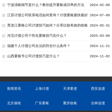
宁波清账细节是什么？教你提升要账成功率的方法
2024-02-06
江苏讨债公司联系电话如何查询？讨债要账最快最好
2024-07-09
方法
黑龙江要账公司讨债技巧如何？分享比较有效的收账
2024-05-31
要账技巧！
河北讨债公司个性化要账技巧实什么？
2025-03-06
福建个人讨债公司合法的符合什么条件？
2024-11-21
山西要账号公司讨债技巧是什么？
2024-11-02
新闻资讯
上海讨债
天津要债
西安追债
北京催收
广东要账
重庆收账
吉林追债