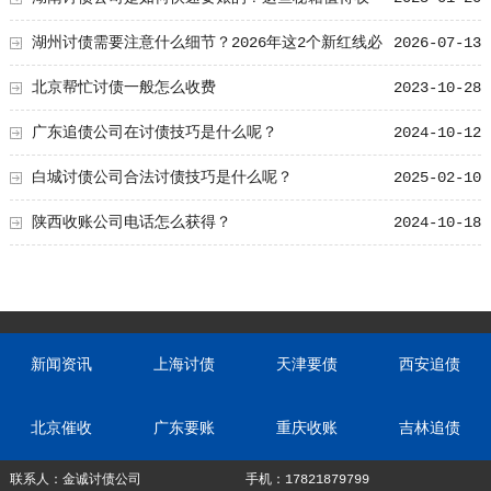
藏！
湖州讨债需要注意什么细节？2026年这2个新红线必
2026-07-13
须知道！
北京帮忙讨债一般怎么收费
2023-10-28
广东追债公司在讨债技巧是什么呢？
2024-10-12
白城讨债公司合法讨债技巧是什么呢？
2025-02-10
陕西收账公司电话怎么获得？
2024-10-18
新闻资讯
上海讨债
天津要债
西安追债
北京催收
广东要账
重庆收账
吉林追债
联系人：金诚讨债公司
手机：17821879799