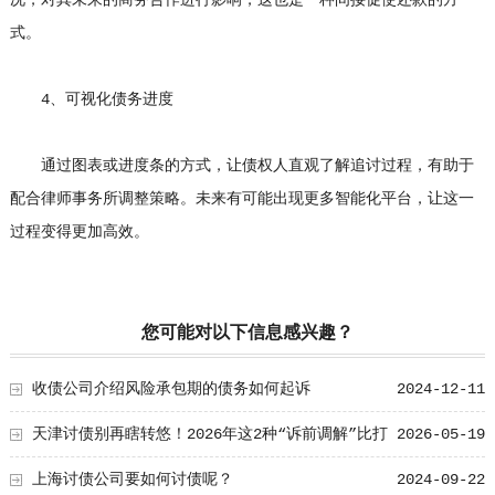
况，对其未来的商务合作进行影响，这也是一种间接促使还款的方
式。
4、可视化债务进度
通过图表或进度条的方式，让债权人直观了解追讨过程，有助于
配合律师事务所调整策略。未来有可能出现更多智能化平台，让这一
过程变得更加高效。
您可能对以下信息感兴趣？
收债公司介绍风险承包期的债务如何起诉
2024-12-11
天津讨债别再瞎转悠！2026年这2种“诉前调解”比打
2026-05-19
官司快，立马给钱
上海讨债公司要如何讨债呢？
2024-09-22