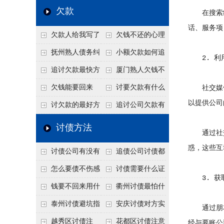
个“诉前调解”成功率
法比公司好使
老板借钱不还？2026
还几年了，2026年用
欠款
在搜索结
高
年旺季前用这招合法
这招“重新打借条”把
话、服务项
欠款人给我写了
欠钱不还的心理
施压，立马主动结清
死账变活
还款计划书有用吗？
是什么？读懂欠款人
抚州熟人债务纠
小额欠款如何追
2. 利
书面承诺的法律效力
的心态催收事半功倍
纷咋办？这一招好开
讨
追讨欠款最快方
厦门熟人欠钱不
口
法是什么？
还？2026年合法秘
欠钱能要回来
讨要欠款有什么
社交媒体
以提供公司
籍！
吗？
好办法
讨欠款的最好方
追讨公司欠款有
法
哪些法律手段
讨债方法
通过社交
惑，这些互
讨债公司有没有
追债公司讨债都
行业协会？正规机构
有哪些手段
怎么要债不伤感
讨债需要什么证
3. 获
的行业自律和认证
情？
据
钱要不回来用什
衢州讨债最怕什
么方法要回来
么？2026年这两个关
泰州讨债避坑指
安庆讨债对方实
通过朋友
键细节，做错就很难
南：2026年这2个细
在没钱咋办？
越秀区讨债注
花都区讨债注意
经与要账公