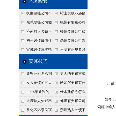
地区经验
关注
款管理效率
法合规服务能力 助
抚顺要账公司不
鞍山欠钱不还借
力企业化解应收账款
敢透漏的追回方法是
口太多？2026年这3
东莞要账公司如
德州有要账公司
难题
什么？
句反问话术，直接把
何有效要账讨债？20
吗？如何合法讨债才
济南熟人欠钱不
赣州要账公司如
他后路堵死
26年合法追债经验总
不沾风险？
还？
何有效讨债？合法追
福州讨债最怕什
亳州要账公司靠
结！
债四步秘籍
么？2026年这两个关
谱吗？合法讨债四步
宣城讨债避坑指
六安有正规要账
键细节，做错就很难
走，自己追更放心！
南：2026年这2个细
公司吗？个人合法讨
要账技巧
要回！
节不注意，钱很难要
债的3个实在办法！
要账公司怎么判
男人的要账方式
回！
断这个案子能不能
是什么呢？
女人要债的五大
哈尔滨要账有什
1. 借
接？接案评估的标准
绝招,轻松搞定
么合法手段？2026年
2026年要账的
佳木斯债务怎么
如今，互
最新追账方式总结！
七个小方法
追回呢？2026年成功
大庆熟人欠钱不
蚌埠有要账公司
索框中输入
要账就用这2招
还躲猫猫？2026年这
吗？2026年这3个方
从化区温泉民宿
朔州熟人欠债不