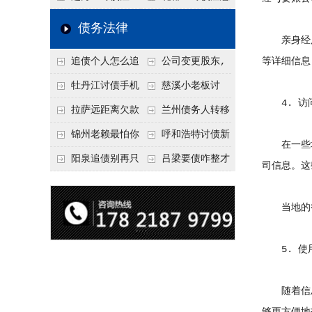
要回！
节不注意，钱很难要
意！没有借条只有微
事项：空港物流园欠
债务法律
亲身经历
回！
信记录，这3步合法
款，抓住这2个“发货
追债个人怎么追
公司变更股东,
等详细信息
把钱要回来
节点”催收最有效
回呢？2026年最新绝
变更前的债权债务谁
牡丹江讨债手机
慈溪小老板讨
4. 访
招选择！
承担
搞定：2026年线上立
债，2026年这2个本
拉萨远距离欠款
兰州债务人转移
案追债全流程，足不
地行业协会出面，比
对方在牧区联系不
财产后申请破产，20
锦州老赖最怕你
呼和浩特讨债新
在一些地
出户
法院传票快
上，2026年委托当地
26年破产程序里还能
懂这1条，2026
招：2026年用“律师
阳泉追债别再只
吕梁要债咋整才
司信息。这
律师成本多少
要回来吗
年“拒不执行判决
函”催账为啥管用？
盯现金，2026年这3
硬气？2026年这3个
罪”详解，能判刑
成本低见效快
类隐形财产（公积
调解渠道，比找公司
当地的行
金、保单）也能执行
强
5. 使
随着信息