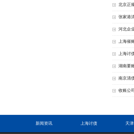
北京正
张家港
河北企
上海催
上海讨
湖南要
南京清
收账公
新闻资讯
上海讨债
天津