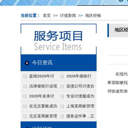
当前位置：
首页
>>
讨债新闻
>>
地区经验
地区
今日资讯
在现代社
盘锦2026年讨
2026年催收行
希望能够找
债新趋势
业发展现状、竞争格
法律催收行业现
追债公司讨债合
何快速而准
局及未来趋势分析
状、合规痛点与未来
法方法总结
2026年未来讨
专业讨债服成为
发展趋势深度解析
债要账公司发展趋势
2026年的发展趋势
在北京要账成功
上海某商账管理
率高吗？未来追账公
机构聚焦合规服务
北京某商账管理
债务这件事，正
司发展趋势引发行业
助力企业提升应收账
服务机构持续提升合
在被重新做一遍