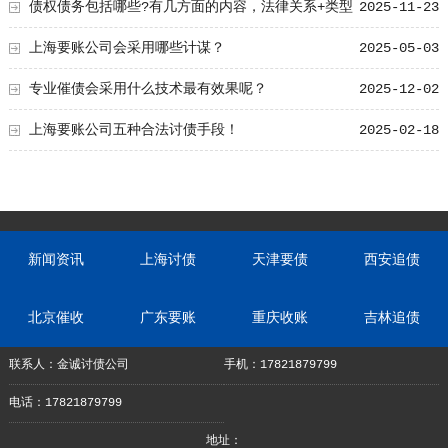
债权债务包括哪些?有几方面的内容，法律关系+类型
2025-11-23
详析
上海要账公司会采用哪些计谋？
2025-05-03
专业催债会采用什么技术最有效果呢？
2025-12-02
上海要账公司五种合法讨债手段！
2025-02-18
新闻资讯
上海讨债
天津要债
西安追债
北京催收
广东要账
重庆收账
吉林追债
联系人：金诚讨债公司
手机：17821879799
电话：17821879799
地址：