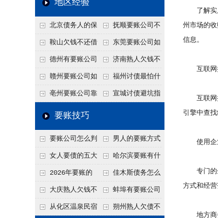
地区经验
了解实用
关注
款管理效率
法合规服务能力 助
北京债务人的保
抚顺要账公司不
州市场的收
力企业化解应收账款
信息。
证人能不能找？担保
敢透漏的追回方法是
鞍山欠钱不还借
东莞要账公司如
难题
人的连带责任怎么追
什么？
口太多？2026年这3
何有效要账讨债？20
德州有要账公司
济南熟人欠钱不
互联网搜
句反问话术，直接把
26年合法追债经验总
吗？如何合法讨债才
还？
赣州要账公司如
福州讨债最怕什
他后路堵死
结！
不沾风险？
何有效讨债？合法追
么？2026年这两个关
亳州要账公司靠
宣城讨债避坑指
互联网搜索
债四步秘籍
键细节，做错就很难
谱吗？合法讨债四步
南：2026年这2个细
引擎中查找
要账技巧
要回！
走，自己追更放心！
节不注意，钱很难要
要账公司怎么判
男人的要账方式
使用企业
回！
断这个案子能不能
是什么呢？
女人要债的五大
哈尔滨要账有什
专门的企
接？接案评估的标准
绝招,轻松搞定
么合法手段？2026年
2026年要账的
佳木斯债务怎么
方式和经营
最新追账方式总结！
七个小方法
追回呢？2026年成功
大庆熟人欠钱不
蚌埠有要账公司
要账就用这2招
还躲猫猫？2026年这
吗？2026年这3个方
从化区温泉民宿
朔州熟人欠债不
地方商务