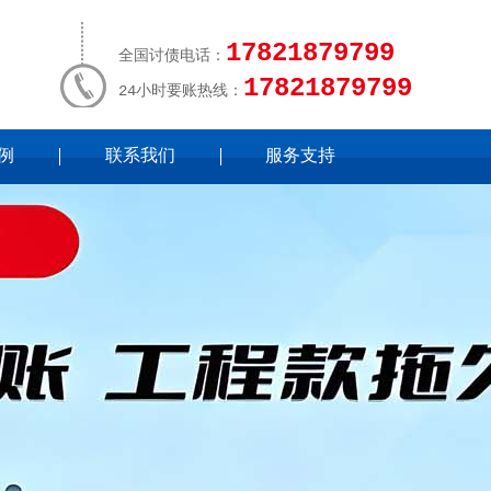
17821879799
全国讨债电话：
17821879799
24小时要账热线：
例
联系我们
服务支持