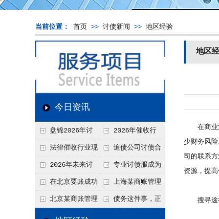
当前位置：
首页
>>
讨债新闻
>>
地区经验
地区
今日资讯
在商业活
盘锦2026年讨
2026年催收行
少财务风险
债新趋势
业发展现状、竞争格
法律催收行业现
追债公司讨债合
司的联系方
局及未来趋势分析
状、合规痛点与未来
法方法总结
2026年未来讨
专业讨债服成为
资源，提高
发展趋势深度解析
债要账公司发展趋势
2026年的发展趋势
在北京要账成功
上海某商账管理
率高吗？未来追账公
机构聚焦合规服务
北京某商账管理
债务这件事，正
搜寻途
司发展趋势引发行业
助力企业提升应收账
服务机构持续提升合
在被重新做一遍