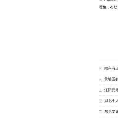
理性，有助
绍兴有
黄埔区
辽阳要账
湖北个
东莞要