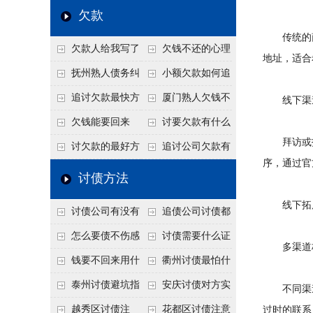
个“诉前调解”成功率
法比公司好使
老板借钱不还？2026
还几年了，2026年用
欠款
高
年旺季前用这招合法
这招“重新打借条”把
传统的商务
欠款人给我写了
欠钱不还的心理
施压，立马主动结清
死账变活
地址，适合
还款计划书有用吗？
是什么？读懂欠款人
抚州熟人债务纠
小额欠款如何追
书面承诺的法律效力
的心态催收事半功倍
纷咋办？这一招好开
讨
追讨欠款最快方
厦门熟人欠钱不
线下渠
口
法是什么？
还？2026年合法秘
欠钱能要回来
讨要欠款有什么
拜访或打
籍！
吗？
好办法
讨欠款的最好方
追讨公司欠款有
序，通过官
法
哪些法律手段
讨债方法
线下拓展
讨债公司有没有
追债公司讨债都
行业协会？正规机构
有哪些手段
怎么要债不伤感
讨债需要什么证
多渠道核
的行业自律和认证
情？
据
钱要不回来用什
衢州讨债最怕什
么方法要回来
么？2026年这两个关
泰州讨债避坑指
安庆讨债对方实
不同渠道
键细节，做错就很难
南：2026年这2个细
在没钱咋办？
越秀区讨债注
花都区讨债注意
过时的联系