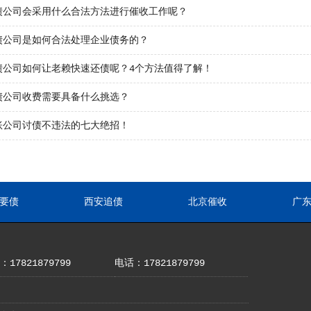
债公司会采用什么合法方法进行催收工作呢？
债公司是如何合法处理企业债务的？
债公司如何让老赖快速还债呢？4个方法值得了解！
债公司收费需要具备什么挑选？
账公司讨债不违法的七大绝招！
要债
西安追债
北京催收
广
17821879799
电话：17821879799