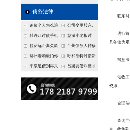
要回！
节不注意，钱很难要
意！没有借条只有微
事项：空港物流园欠
债务法律
联系时注
回！
信记录，这3步合法
款，抓住这2个“发货
追债个人怎么追
公司变更股东,
把钱要回来
节点”催收最有效
进行首次
回呢？2026年最新绝
变更前的债权债务谁
牡丹江讨债手机
慈溪小老板讨
具备较为规
招选择！
承担
搞定：2026年线上立
债，2026年这2个本
拉萨远距离欠款
兰州债务人转移
案追债全流程，足不
地行业协会出面，比
对方在牧区联系不
财产后申请破产，20
锦州老赖最怕你
呼和浩特讨债新
留意法
出户
法院传票快
上，2026年委托当地
26年破产程序里还能
懂这1条，2026
招：2026年用“律师
阳泉追债别再只
吕梁要债咋整才
律师成本多少
要回来吗
年“拒不执行判决
函”催账为啥管用？
盯现金，2026年这3
硬气？2026年这3个
催收工作
罪”详解，能判刑
成本低见效快
类隐形财产（公积
调解渠道，比找公司
资源。
金、保单）也能执行
强
合理催收
查询广州
合，收集到