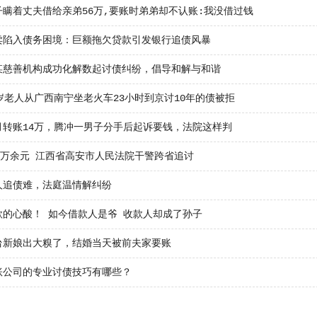
子瞒着丈夫借给亲弟56万,要账时弟弟却不认账:我没借过钱
卖陷入债务困境：巨额拖欠贷款引发银行追债风暴
某慈善机构成功化解数起讨债纠纷，倡导和解与和谐
岁老人从广西南宁坐老火车23小时到京讨10年的债被拒
月转账14万，腾冲一男子分手后起诉要钱，法院这样判
59万余元 江西省高安市人民法院干警跨省追讨
人追债难，法庭温情解纠纷
款的心酸！ 如今借款人是爷 收款人却成了孙子
台新娘出大糗了，结婚当天被前夫家要账
账公司的专业讨债技巧有哪些？