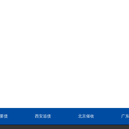
要债
西安追债
北京催收
广