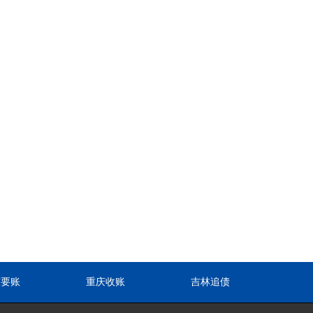
东要账
重庆收账
吉林追债