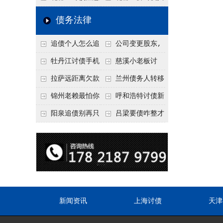
要回！
回！
信记录，这3步合法
事项：空港物流园欠
厂欠款，老板跑路怎
债务法律
把钱要回来
款，抓住这2个“发货
么要回来？2026年这
追债个人怎么追
公司变更股东,
节点”催收最有效
3种合法追债路径
回呢？2026年最新绝
变更前的债权债务谁
牡丹江讨债手机
慈溪小老板讨
招选择！
承担
搞定：2026年线上立
债，2026年这2个本
拉萨远距离欠款
兰州债务人转移
案追债全流程，足不
地行业协会出面，比
对方在牧区联系不
财产后申请破产，20
锦州老赖最怕你
呼和浩特讨债新
出户
法院传票快
上，2026年委托当地
26年破产程序里还能
懂这1条，2026
招：2026年用“律师
阳泉追债别再只
吕梁要债咋整才
律师成本多少
要回来吗
年“拒不执行判决
函”催账为啥管用？
盯现金，2026年这3
硬气？2026年这3个
罪”详解，能判刑
成本低见效快
类隐形财产（公积
调解渠道，比找公司
金、保单）也能执行
强
新闻资讯
上海讨债
天津