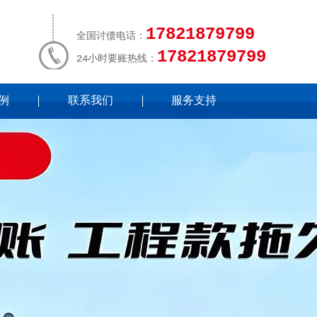
17821879799
全国讨债电话：
17821879799
24小时要账热线：
例
联系我们
服务支持