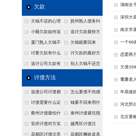
高
法比公司好使
年旺季前用这招合法
还几年了，2026年用
赖？2026年这2
湖南女
欠款
施压，立马主动结清
这招“重新打借条”把
句“点醒话”，比翻脸
深圳大
欠钱不还的心理
抚州熟人债务纠
死账变活
打官司更好使
南京市
是什么？读懂欠款人
纷咋办？这一招好开
小额欠款如何追
追讨欠款最快方
的心态催收事半功倍
口
讨
法是什么？
一个60
厦门熟人欠钱不
欠钱能要回来
还？2026年合法秘
吗？
讨要欠款有什么
讨欠款的最好方
恋爱两
籍！
好办法
法
追讨公司欠款有
别人欠钱不还怎
欠债1
哪些法律手段
么办
讨债方法
耄耋老
追债公司讨债都
怎么要债不伤感
年底催
有哪些手段
情？
讨债需要什么证
钱要不回来用什
河北邢
据
么方法要回来
衢州讨债最怕什
泰州讨债避坑指
北京要
么？2026年这两个关
南：2026年这2个细
安庆讨债对方实
越秀区讨债注
键细节，做错就很难
节不注意，钱很难要
在没钱咋办？
意！没有借条只有微
花都区讨债注意
花都区狮岭皮具