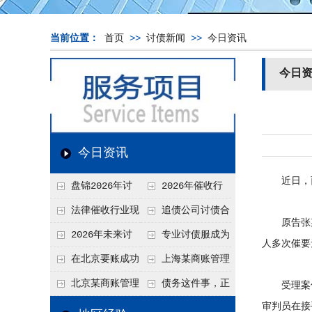
当前位置：
首页
>>
讨债新闻
>>
今日资讯
今日
今日资讯
近日，西安
盘锦2026年讨
2026年催收行
债新趋势
业发展现状、竞争格
法律催收行业现
追债公司讨债合
原告张某、
局及未来趋势分析
状、合规痛点与未来
法方法总结
2026年未来讨
专业讨债服成为
人多次催要
发展趋势深度解析
债要账公司发展趋势
2026年的发展趋势
在北京要账成功
上海某商账管理
率高吗？未来追账公
机构聚焦合规服务
北京某商账管理
债务这件事，正
受理案件
司发展趋势引发行业
助力企业提升应收账
审判员在接
服务机构持续提升合
在被重新做一遍