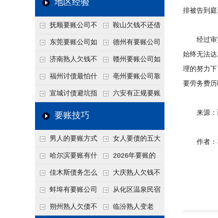
地区经验
排被告到庭
关注
款管理效率
法合规服务能力 助
抚顺要账公司不
鞍山欠钱不还借
力企业化解应收账款
经过审判
敢透漏的追回方法是
口太多？2026年这3
东莞要账公司如
德州有要账公司
难题
始终无法达
什么？
句反问话术，直接把
何有效要账讨债？20
吗？如何合法讨债才
济南熟人欠钱不
赣州要账公司如
理的努力下
他后路堵死
26年合法追债经验总
不沾风险？
还？
何有效讨债？合法追
福州讨债最怕什
亳州要账公司靠
要劳务费历
结！
债四步秘籍
么？2026年这两个关
谱吗？合法讨债四步
宣城讨债避坑指
六安有正规要账
键细节，做错就很难
走，自己追更放心！
南：2026年这2个细
公司吗？个人合法讨
来源：西
要账技巧
要回！
节不注意，钱很难要
债的3个实在办法！
男人的要账方式
女人要债的五大
作者：马
回！
是什么呢？
绝招,轻松搞定
哈尔滨要账有什
2026年要账的
么合法手段？2026年
七个小方法
佳木斯债务怎么
大庆熟人欠钱不
最新追账方式总结！
追回呢？2026年成功
还躲猫猫？2026年这
蚌埠有要账公司
从化区温泉民宿
要账就用这2招
个“诉前调解”成功率
吗？2026年这3个方
老板借钱不还？2026
朔州熟人欠债不
临汾熟人变老