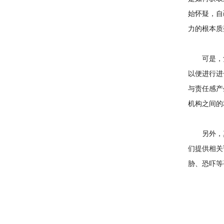
始怀疑，自
力的根本质
可是，负
以便进行进
与责任感产
机构之间的
另外，真
们提供相关
胁、恐吓等