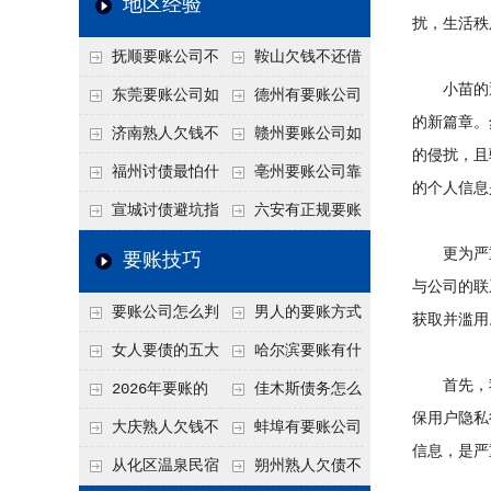
地区经验
扰，生活秩
关注
款管理效率
法合规服务能力 助
抚顺要账公司不
鞍山欠钱不还借
力企业化解应收账款
小苗的遭
敢透漏的追回方法是
口太多？2026年这3
东莞要账公司如
德州有要账公司
难题
的新篇章。
什么？
句反问话术，直接把
何有效要账讨债？20
吗？如何合法讨债才
济南熟人欠钱不
赣州要账公司如
的侵扰，且
他后路堵死
26年合法追债经验总
不沾风险？
还？
何有效讨债？合法追
福州讨债最怕什
亳州要账公司靠
的个人信息
结！
债四步秘籍
么？2026年这两个关
谱吗？合法讨债四步
宣城讨债避坑指
六安有正规要账
键细节，做错就很难
走，自己追更放心！
南：2026年这2个细
公司吗？个人合法讨
更为严重
要账技巧
要回！
节不注意，钱很难要
债的3个实在办法！
与公司的联
要账公司怎么判
男人的要账方式
获取并滥用
回！
断这个案子能不能
是什么呢？
女人要债的五大
哈尔滨要账有什
首先，我
接？接案评估的标准
绝招,轻松搞定
么合法手段？2026年
2026年要账的
佳木斯债务怎么
保用户隐私
最新追账方式总结！
七个小方法
追回呢？2026年成功
大庆熟人欠钱不
蚌埠有要账公司
信息，是严
要账就用这2招
还躲猫猫？2026年这
吗？2026年这3个方
从化区温泉民宿
朔州熟人欠债不