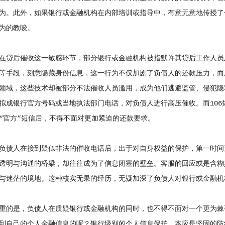
为。此外，如果银行或金融机构在内部培训或指导中，有意无意地传授了
为的教唆。
后催收这一敏感环节，部分银行或金融机构被指默许其贷后工作人员及
等手段，刻意隐藏身份信息，这一行为不仅加剧了负债人的还款压力，而
领域，这些技术却被部分不法催收人员滥用，成为他们逃避监管、侵犯隐
拟成银行官方号码或当地执法部门电话，对负债人进行高压催收。而10
“官方”短信后，不得不面对更加紧迫的还款要求。
债人在接到疑似非法的催收电话后，出于对自身权益的保护，第一时间
透明与沟通的桥梁，却往往成为了信息闭塞的壁垒。客服的回应或是含糊
与迷茫的境地。这种核实无果的经历，无疑加深了负债人对银行或金融机
的是，负债人在质疑银行或金融机构的同时，也不得不面对一个更为棘
到自己的个人金融信息的呢？银行级别的个人信息保护，本应是坚固的防