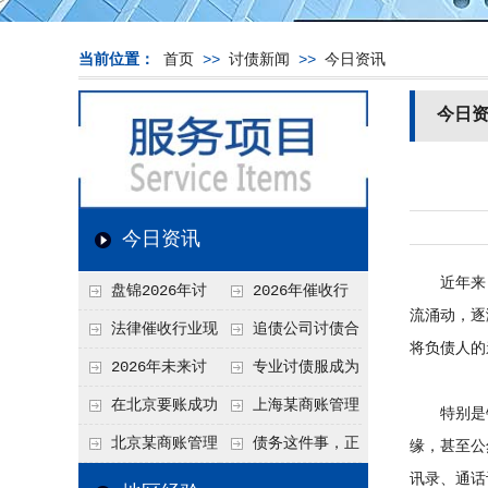
当前位置：
首页
>>
讨债新闻
>>
今日资讯
今日
今日资讯
近年来，
盘锦2026年讨
2026年催收行
流涌动，逐
债新趋势
业发展现状、竞争格
法律催收行业现
追债公司讨债合
将负债人的
局及未来趋势分析
状、合规痛点与未来
法方法总结
2026年未来讨
专业讨债服成为
发展趋势深度解析
债要账公司发展趋势
2026年的发展趋势
在北京要账成功
上海某商账管理
特别是银行
率高吗？未来追账公
机构聚焦合规服务
北京某商账管理
债务这件事，正
缘，甚至公
司发展趋势引发行业
助力企业提升应收账
讯录、通话
服务机构持续提升合
在被重新做一遍