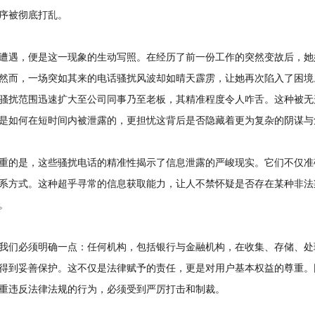
序被彻底打乱。
遇，便是这一现象的生动写照。在经历了前一份工作的突然变故后，她
然而，一场突如其来的电话骚扰风波却如晴天霹雳，让她再次陷入了困境
骚扰范围迅速扩大至公司同事乃至老板，其精准程度令人咋舌。这种被无
是如何在短时间内被泄露的，更担忧这背后是否隐藏着更为复杂的阴谋与
的是，这些骚扰电话的精准性揭示了信息泄露的严峻现实。它们不仅准
系方式。这种超乎寻常的信息获取能力，让人不禁怀疑是否存在某种非法
。
们必须明确一点：任何机构，包括银行与金融机构，在收集、存储、处
得到妥善保护。这不仅是法律赋予的责任，更是对用户基本权益的尊重。
重违反法律法规的行为，必须受到严厉打击和制裁。