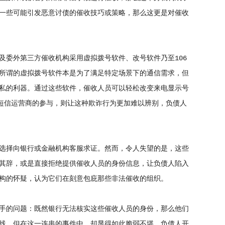
一些可能引发恶意讨债的催收技巧或策略，那么这更是对催收
委外第三方催收机构采用虚拟拨号软件、改号软件乃至106
所谓的虚拟拨号软件本是为了满足特定场景下的通信需求，但
私的利器。通过这些软件，催收人员可以轻松改变来电显示号
6短信运营商的参与，则让这种欺诈行为更加难以辨别，负债人
选择向银行或金融机构客服求证。然而，令人失望的是，这些
其辞，或是直接拒绝提供催收人员的身份信息，让负债人陷入
构的怀疑，认为它们在刻意包庇那些非法催收的组织。
手的问题：既然银行无法核实这些催收人员的身份，那么他们
线，但在这一连串的事件中，却显得如此脆弱不堪。负债人开