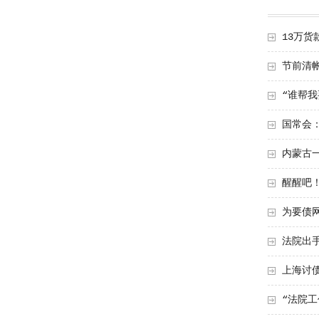
13万货
节前清
“谁帮我
国常会
内蒙古
醒醒吧
为要债
法院出手
上海讨
“法院