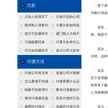
个“诉前调解”成功率
法比公司好使
老板借钱不还？2026
还几年了，2026年用
欠款
接下来，
高
年旺季前用这招合法
这招“重新打借条”把
为银行或金
欠款人给我写了
欠钱不还的心理
施压，立马主动结清
死账变活
还款计划书有用吗？
是什么？读懂欠款人
抚州熟人债务纠
小额欠款如何追
首先，从
书面承诺的法律效力
的心态催收事半功倍
纷咋办？这一招好开
讨
追讨欠款最快方
厦门熟人欠钱不
胁，都是不
口
法是什么？
还？2026年合法秘
欠钱能要回来
讨要欠款有什么
其次，从
籍！
吗？
好办法
讨欠款的最好方
追讨公司欠款有
冲突。这种
法
哪些法律手段
讨债方法
其实，一
讨债公司有没有
追债公司讨债都
至于采用极
行业协会？正规机构
有哪些手段
怎么要债不伤感
讨债需要什么证
友带来了极
的行业自律和认证
情？
据
钱要不回来用什
衢州讨债最怕什
人员能够获
么方法要回来
么？2026年这两个关
泰州讨债避坑指
安庆讨债对方实
键细节，做错就很难
南：2026年这2个细
在没钱咋办？
越秀区讨债注
花都区讨债注意
其次，在