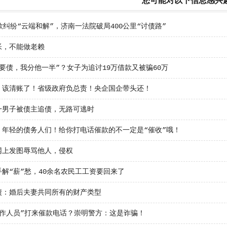
您可能对以下信息感兴
款纠纷“云端和解”，济南一法院破局400公里“讨债路”
帐，不能做老赖
要债，我分他一半”？女子为追讨19万借款又被骗60万
：该清账了！省级政府负总责！央企国企带头还！
一男子被债主追债，无路可逃时
！年轻的债务人们！给你打电话催款的不一定是“催收”哦！
网上发图辱骂他人，侵权
解“薪”愁，40余名农民工工资要回来了
债：婚后夫妻共同所有的财产类型
工作人员”打来催款电话？崇明警方：这是诈骗！