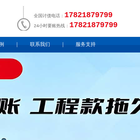
17821879799
全国讨债电话：
17821879799
24小时要账热线：
例
联系我们
服务支持