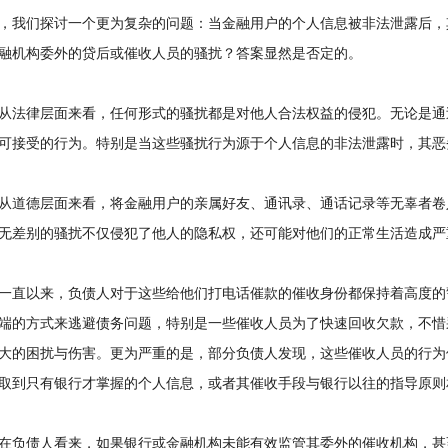
我们探讨一个更为复杂的问题：当金融用户的个人信息被非法泄露后，
融机构委外的贷后或催收人员的骚扰？答案显然是否定的。
法律层面来看，任何形式的骚扰都是对他人合法权益的侵犯。无论是通
可接受的行为。特别是当这些骚扰行为源于个人信息的非法泄露时，其恶
道德层面来看，将金融用户的亲属好友、通讯录、通话记录等无辜者卷
无差别的骚扰不仅侵犯了他人的隐私权，还可能对他们的正常生活造成严
直以来，负债人对于这些给他们打电话催款的催收身份都保持着高度的
端的方式来逃避债务问题，特别是一些催收人员为了快速回收欠款，不惜
大的困扰与伤害。更为严重的是，部分负债人发现，这些催收人员的行为
取到只有银行才掌握的个人信息，或者其催收手段与银行以往的指导原则
负债人看来，如果银行或金融机构未能有效监管其委外的催收机构，甚