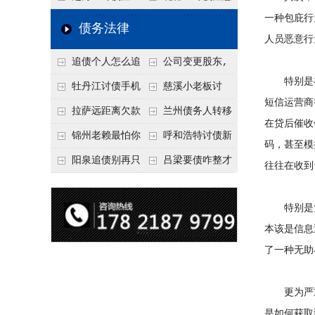
一种包庇行
要回！
节不注意，钱很难要
意！没有借条只有微
事项：空港物流园欠
债务法律
人员恶意行
回！
信记录，这3步合法
款，抓住这2个“发货
追债个人怎么追
公司变更股东,
把钱要回来
节点”催收最有效
特别是在贷
回呢？2026年最新绝
变更前的债权债务谁
牡丹江讨债手机
慈溪小老板讨
短信运营商
招选择！
承担
搞定：2026年线上立
债，2026年这2个本
拉萨远距离欠款
兰州债务人转移
在贷后催收
案追债全流程，足不
地行业协会出面，比
对方在牧区联系不
财产后申请破产，20
锦州老赖最怕你
呼和浩特讨债新
码，甚至模
出户
法院传票快
上，2026年委托当地
26年破产程序里还能
懂这1条，2026
招：2026年用“律师
阳泉追债别再只
吕梁要债咋整才
往往在收到
律师成本多少
要回来吗
年“拒不执行判决
函”催账为啥管用？
盯现金，2026年这3
硬气？2026年这3个
罪”详解，能判刑
成本低见效快
类隐形财产（公积
调解渠道，比找公司
特别是负
本该是信息
金、保单）也能执行
强
了一种无助
更为严重
是如何获取