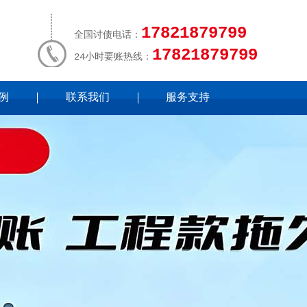
17821879799
全国讨债电话：
17821879799
24小时要账热线：
例
联系我们
服务支持