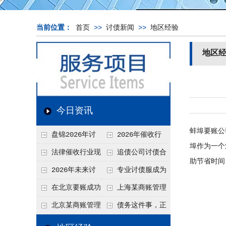
当前位置：
首页
>>
讨债新闻
>>
地区经验
地区
今日资讯
蚌埠要账公
盘锦2026年讨
2026年催收行
埠作为一个
债新趋势
业发展现状、竞争格
法律催收行业现
追债公司讨债合
助节省时间
局及未来趋势分析
状、合规痛点与未来
法方法总结
2026年未来讨
专业讨债服成为
发展趋势深度解析
债要账公司发展趋势
2026年的发展趋势
在北京要账成功
上海某商账管理
率高吗？未来追账公
机构聚焦合规服务
北京某商账管理
债务这件事，正
司发展趋势引发行业
助力企业提升应收账
服务机构持续提升合
在被重新做一遍