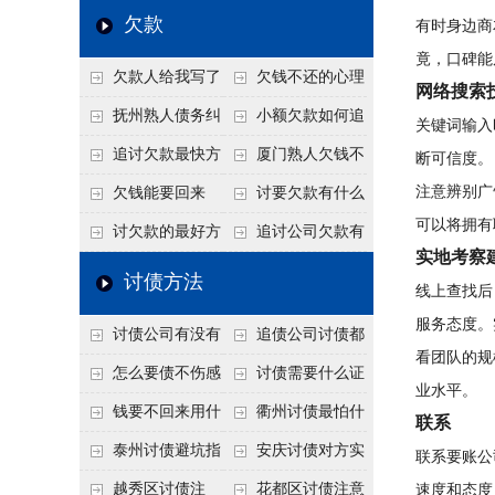
个“诉前调解”成功率
法比公司好使
老板借钱不还？2026
还几年了，2026年用
欠款
有时身边商
高
年旺季前用这招合法
这招“重新打借条”把
竟，口碑能
欠款人给我写了
欠钱不还的心理
施压，立马主动结清
死账变活
网络搜索
还款计划书有用吗？
是什么？读懂欠款人
抚州熟人债务纠
小额欠款如何追
关键词输入
书面承诺的法律效力
的心态催收事半功倍
纷咋办？这一招好开
讨
追讨欠款最快方
厦门熟人欠钱不
断可信度。
口
法是什么？
还？2026年合法秘
注意辨别广
欠钱能要回来
讨要欠款有什么
可以将拥有
籍！
吗？
好办法
讨欠款的最好方
追讨公司欠款有
实地考察
法
哪些法律手段
讨债方法
线上查找后
服务态度。
讨债公司有没有
追债公司讨债都
看团队的规
行业协会？正规机构
有哪些手段
怎么要债不伤感
讨债需要什么证
业水平。
的行业自律和认证
情？
据
钱要不回来用什
衢州讨债最怕什
联系
么方法要回来
么？2026年这两个关
泰州讨债避坑指
安庆讨债对方实
联系要账公
键细节，做错就很难
南：2026年这2个细
在没钱咋办？
越秀区讨债注
花都区讨债注意
速度和态度