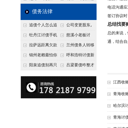
电话沟通应
要回！
节不注意，钱很难要
意！没有借条只有微
事项：空港物流园欠
债务法律
签订协议时
回！
信记录，这3步合法
款，抓住这2个“发货
总结找要
追债个人怎么追
公司变更股东,
把钱要回来
节点”催收最有效
总的来说，
回呢？2026年最新绝
变更前的债权债务谁
牡丹江讨债手机
慈溪小老板讨
通，结合自
招选择！
承担
搞定：2026年线上立
债，2026年这2个本
拉萨远距离欠款
兰州债务人转移
案追债全流程，足不
地行业协会出面，比
对方在牧区联系不
财产后申请破产，20
锦州老赖最怕你
呼和浩特讨债新
出户
法院传票快
上，2026年委托当地
26年破产程序里还能
懂这1条，2026
招：2026年用“律师
阳泉追债别再只
吕梁要债咋整才
律师成本多少
要回来吗
年“拒不执行判决
函”催账为啥管用？
盯现金，2026年这3
硬气？2026年这3个
江西收
罪”详解，能判刑
成本低见效快
类隐形财产（公积
调解渠道，比找公司
青海收
金、保单）也能执行
强
哈尔滨
青海讨