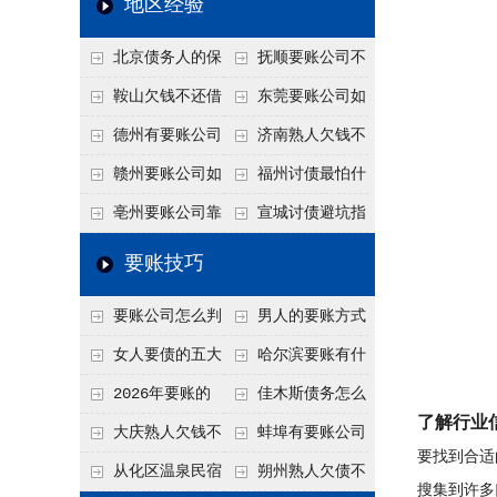
地区经验
关注
款管理效率
法合规服务能力 助
北京债务人的保
抚顺要账公司不
力企业化解应收账款
证人能不能找？担保
敢透漏的追回方法是
鞍山欠钱不还借
东莞要账公司如
难题
人的连带责任怎么追
什么？
口太多？2026年这3
何有效要账讨债？20
德州有要账公司
济南熟人欠钱不
句反问话术，直接把
26年合法追债经验总
吗？如何合法讨债才
还？
赣州要账公司如
福州讨债最怕什
他后路堵死
结！
不沾风险？
何有效讨债？合法追
么？2026年这两个关
亳州要账公司靠
宣城讨债避坑指
债四步秘籍
键细节，做错就很难
谱吗？合法讨债四步
南：2026年这2个细
要账技巧
要回！
走，自己追更放心！
节不注意，钱很难要
要账公司怎么判
男人的要账方式
回！
断这个案子能不能
是什么呢？
女人要债的五大
哈尔滨要账有什
接？接案评估的标准
绝招,轻松搞定
么合法手段？2026年
2026年要账的
佳木斯债务怎么
了解行业
最新追账方式总结！
七个小方法
追回呢？2026年成功
大庆熟人欠钱不
蚌埠有要账公司
要找到合适
要账就用这2招
还躲猫猫？2026年这
吗？2026年这3个方
从化区温泉民宿
朔州熟人欠债不
搜集到许多