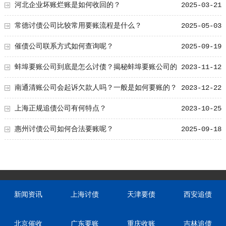
河北企业坏账烂账是如何收回的？
2025-03-21
常德讨债公司比较常用要账流程是什么？
2025-05-03
催债公司联系方式如何查询呢？
2025-09-19
蚌埠要账公司到底是怎么讨债？揭秘蚌埠要账公司的
2023-11-12
七种讨债策略
南通清账公司会起诉欠款人吗？一般是如何要账的？
2023-12-22
上海正规追债公司有何特点？
2023-10-25
惠州讨债公司如何合法要账呢？
2025-09-18
新闻资讯
上海讨债
天津要债
西安追债
北京催收
广东要账
重庆收账
吉林追债