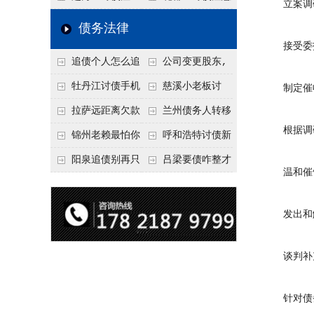
立案调
要回！
节不注意，钱很难要
意！没有借条只有微
事项：空港物流园欠
债务法律
回！
信记录，这3步合法
款，抓住这2个“发货
接受委托
追债个人怎么追
公司变更股东,
把钱要回来
节点”催收最有效
回呢？2026年最新绝
变更前的债权债务谁
牡丹江讨债手机
慈溪小老板讨
制定催
招选择！
承担
搞定：2026年线上立
债，2026年这2个本
拉萨远距离欠款
兰州债务人转移
根据调研
案追债全流程，足不
地行业协会出面，比
对方在牧区联系不
财产后申请破产，20
锦州老赖最怕你
呼和浩特讨债新
出户
法院传票快
上，2026年委托当地
26年破产程序里还能
懂这1条，2026
招：2026年用“律师
阳泉追债别再只
吕梁要债咋整才
温和催
律师成本多少
要回来吗
年“拒不执行判决
函”催账为啥管用？
盯现金，2026年这3
硬气？2026年这3个
罪”详解，能判刑
成本低见效快
类隐形财产（公积
调解渠道，比找公司
发出和解
金、保单）也能执行
强
谈判补
针对债务