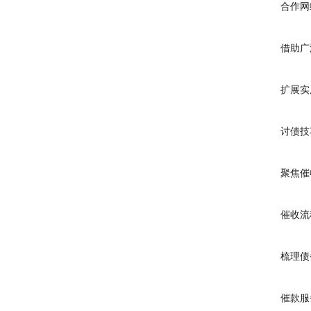
合作网
借助广泛
扩展实用
讨债技
聚焦催收
催收流
梳理债务
催款服