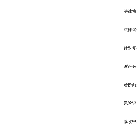
法律协助
法律咨
针对复杂
诉讼必
若协商无
风险评估
催收中不