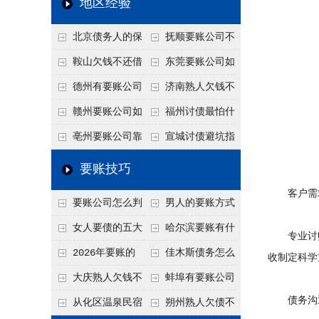
地区经验
关注
款管理效率
法合规服务能力 助
北京债务人的保
抚顺要账公司不
力企业化解应收账款
证人能不能找？担保
敢透漏的追回方法是
鞍山欠钱不还借
东莞要账公司如
难题
人的连带责任怎么追
什么？
口太多？2026年这3
何有效要账讨债？20
德州有要账公司
济南熟人欠钱不
句反问话术，直接把
26年合法追债经验总
吗？如何合法讨债才
还？
赣州要账公司如
福州讨债最怕什
他后路堵死
结！
不沾风险？
何有效讨债？合法追
么？2026年这两个关
亳州要账公司靠
宣城讨债避坑指
债四步秘籍
键细节，做错就很难
谱吗？合法讨债四步
南：2026年这2个细
要账技巧
要回！
走，自己追更放心！
节不注意，钱很难要
客户需
要账公司怎么判
男人的要账方式
回！
断这个案子能不能
是什么呢？
女人要债的五大
哈尔滨要账有什
专业讨账
接？接案评估的标准
绝招,轻松搞定
么合法手段？2026年
2026年要账的
佳木斯债务怎么
收制定科学
最新追账方式总结！
七个小方法
追回呢？2026年成功
大庆熟人欠钱不
蚌埠有要账公司
债务沟
要账就用这2招
还躲猫猫？2026年这
吗？2026年这3个方
从化区温泉民宿
朔州熟人欠债不