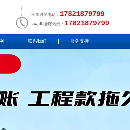
17821879799
全国讨债电话：
17821879799
24小时要账热线：
例
联系我们
服务支持