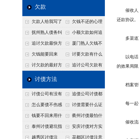
个“诉前调解”成功率
法比公司好使
老板借钱不还？2026
还几年了，2026年用
欠款
催收人员
高
年旺季前用这招合法
这招“重新打借条”把
还款协议。
欠款人给我写了
欠钱不还的心理
施压，立马主动结清
死账变活
还款计划书有用吗？
是什么？读懂欠款人
抚州熟人债务纠
小额欠款如何追
多渠道
书面承诺的法律效力
的心态催收事半功倍
纷咋办？这一招好开
讨
追讨欠款最快方
厦门熟人欠钱不
口
法是什么？
还？2026年合法秘
欠钱能要回来
讨要欠款有什么
以电话、
籍！
吗？
好办法
讨欠款的最好方
追讨公司欠款有
的效果局限
法
哪些法律手段
讨债方法
档案管
讨债公司有没有
追债公司讨债都
每一起债
行业协会？正规机构
有哪些手段
怎么要债不伤感
讨债需要什么证
的行业自律和认证
情？
据
钱要不回来用什
衢州讨债最怕什
催收流程
么方法要回来
么？2026年这两个关
泰州讨债避坑指
安庆讨债对方实
键细节，做错就很难
南：2026年这2个细
在没钱咋办？
越秀区讨债注
花都区讨债注意