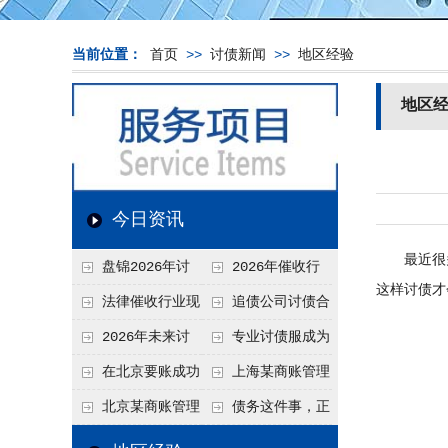
当前位置：
首页
>>
讨债新闻
>>
地区经验
地区
今日资讯
最近很多
盘锦2026年讨
2026年催收行
这样讨债才
债新趋势
业发展现状、竞争格
法律催收行业现
追债公司讨债合
局及未来趋势分析
状、合规痛点与未来
法方法总结
2026年未来讨
专业讨债服成为
发展趋势深度解析
债要账公司发展趋势
2026年的发展趋势
在北京要账成功
上海某商账管理
率高吗？未来追账公
机构聚焦合规服务
北京某商账管理
债务这件事，正
司发展趋势引发行业
助力企业提升应收账
服务机构持续提升合
在被重新做一遍