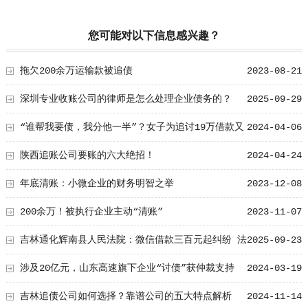
您可能对以下信息感兴趣？
拖欠200余万运输款被追债
2023-08-21
深圳专业收账公司的律师是怎么处理企业债务的？
2025-09-29
“谁帮我要债，我分他一半”？女子为追讨19万借款又
2024-04-06
被骗60万
陕西追账公司要账的六大绝招！
2024-04-24
年底清账：小微企业的财务明智之举
2023-12-08
200余万！被执行企业主动“清账”
2023-11-07
吉林通化辉南县人民法院：微信借款三百元起纠纷 法
2025-09-23
庭调解半日解民忧
涉及20亿元，山东高速旗下企业“讨债”获仲裁支持
2024-03-19
吉林追债公司如何选择？靠谱公司的五大特点解析
2024-11-14