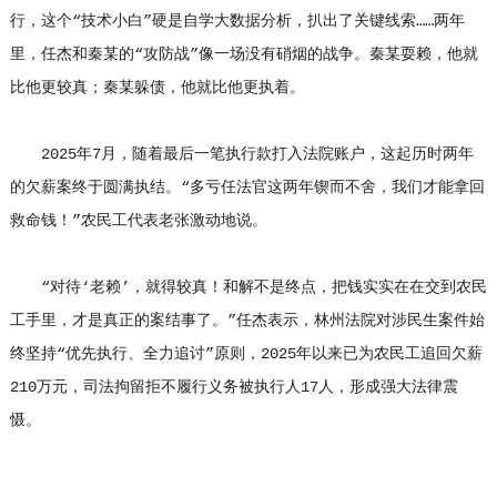
行，这个“技术小白”硬是自学大数据分析，扒出了关键线索……两年
里，任杰和秦某的“攻防战”像一场没有硝烟的战争。秦某耍赖，他就
比他更较真；秦某躲债，他就比他更执着。
2025年7月，随着最后一笔执行款打入法院账户，这起历时两年
的欠薪案终于圆满执结。“多亏任法官这两年锲而不舍，我们才能拿回
救命钱！”农民工代表老张激动地说。
“对待‘老赖’，就得较真！和解不是终点，把钱实实在在交到农民
工手里，才是真正的案结事了。”任杰表示，林州法院对涉民生案件始
终坚持“优先执行、全力追讨”原则，2025年以来已为农民工追回欠薪
210万元，司法拘留拒不履行义务被执行人17人，形成强大法律震
慑。