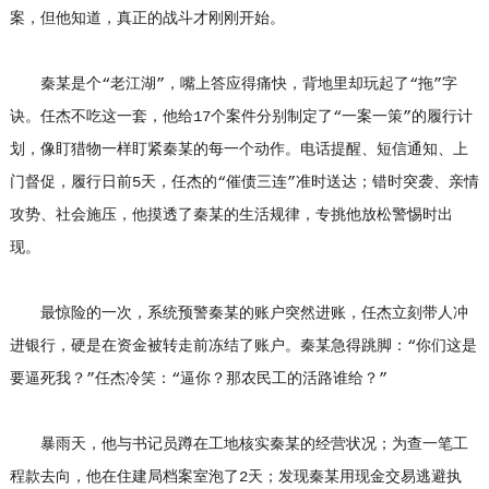
案，但他知道，真正的战斗才刚刚开始。
秦某是个“老江湖”，嘴上答应得痛快，背地里却玩起了“拖”字
诀。任杰不吃这一套，他给17个案件分别制定了“一案一策”的履行计
划，像盯猎物一样盯紧秦某的每一个动作。电话提醒、短信通知、上
门督促，履行日前5天，任杰的“催债三连”准时送达；错时突袭、亲情
攻势、社会施压，他摸透了秦某的生活规律，专挑他放松警惕时出
现。
最惊险的一次，系统预警秦某的账户突然进账，任杰立刻带人冲
进银行，硬是在资金被转走前冻结了账户。秦某急得跳脚：“你们这是
要逼死我？”任杰冷笑：“逼你？那农民工的活路谁给？”
暴雨天，他与书记员蹲在工地核实秦某的经营状况；为查一笔工
程款去向，他在住建局档案室泡了2天；发现秦某用现金交易逃避执