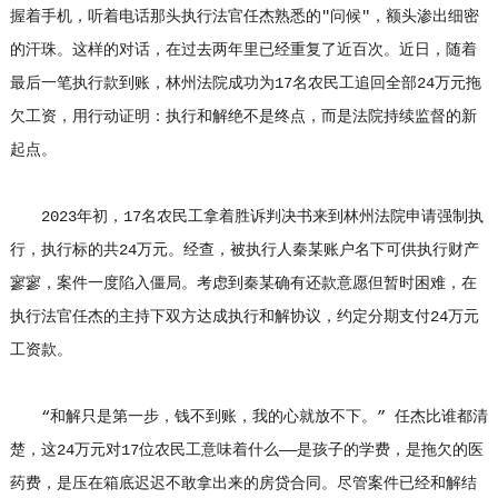
握着手机，听着电话那头执行法官任杰熟悉的"问候"，额头渗出细密
的汗珠。这样的对话，在过去两年里已经重复了近百次。近日，随着
最后一笔执行款到账，林州法院成功为17名农民工追回全部24万元拖
欠工资，用行动证明：执行和解绝不是终点，而是法院持续监督的新
起点。
2023年初，17名农民工拿着胜诉判决书来到林州法院申请强制执
行，执行标的共24万元。经查，被执行人秦某账户名下可供执行财产
寥寥，案件一度陷入僵局。考虑到秦某确有还款意愿但暂时困难，在
执行法官任杰的主持下双方达成执行和解协议，约定分期支付24万元
工资款。
“和解只是第一步，钱不到账，我的心就放不下。” 任杰比谁都清
楚，这24万元对17位农民工意味着什么——是孩子的学费，是拖欠的医
药费，是压在箱底迟迟不敢拿出来的房贷合同。尽管案件已经和解结