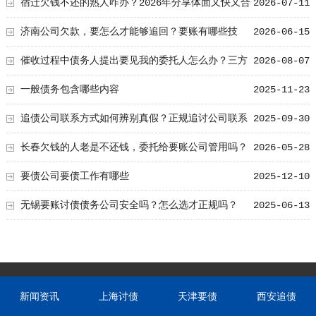
宿迁欠钱不还的熟人咋办？2026年分享体面又快又合
2026-07-11
法的办法！
济南公司欠款，要怎么才能够追回？要账有哪些技
2026-06-15
巧！
催收过程中债务人提出要见我的委托人怎么办？三方
2026-08-07
会面的安排
一般债务包含哪些内容
2025-11-23
追债公司联系方式如何辨别真假？正规追讨公司联系
2025-09-30
方式辨别指南
长春欠钱的人老是不还钱，委托给要账公司管用吗？
2026-05-28
要债公司要债工作有哪些
2025-12-10
无锡要账讨债债务公司安全吗？怎么选才正规吗？
2025-06-13
新闻资讯
上海讨债
天津要债
西安追债