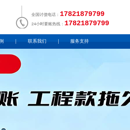
17821879799
全国讨债电话：
17821879799
24小时要账热线：
例
联系我们
服务支持