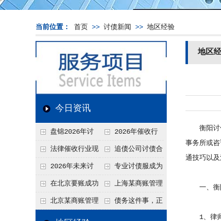
当前位置：
首页
>>
讨债新闻
>>
地区经验
地区
今日资讯
衡阳
讨
盘锦2026年讨
2026年催收行
事务所或咨
债新趋势
业发展现状、竞争格
法律催收行业现
追债公司讨债合
通技巧以及
局及未来趋势分析
状、合规痛点与未来
法方法总结
2026年未来讨
专业讨债服成为
发展趋势深度解析
债要账公司发展趋势
2026年的发展趋势
在北京要账成功
上海某商账管理
一、衡阳
率高吗？未来追账公
机构聚焦合规服务
北京某商账管理
债务这件事，正
司发展趋势引发行业
助力企业提升应收账
1、律师
服务机构持续提升合
在被重新做一遍