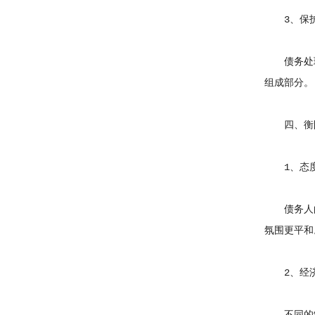
3、保护
债务处理
组成部分。
四、衡阳
1、态度
债务人的
氛围更平和
2、经济