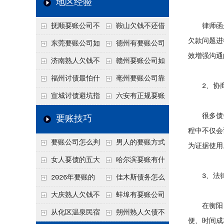
地区经验
关注
款管理效率
法合规服务能力 助
抚顺要账公司不
鞍山欠钱不还借
律师函是
力企业化解应收账款
欠款问题进
敢透漏的追回方法是
口太多？2026年这3
东莞要账公司如
德州有要账公司
难题
效增强沟通
什么？
句反问话术，直接把
何有效要账讨债？20
吗？如何合法讨债才
济南熟人欠钱不
赣州要账公司如
他后路堵死
26年合法追债经验总
不沾风险？
还？
何有效讨债？合法追
福州讨债最怕什
亳州要账公司靠
2、协商
结！
债四步秘籍
么？2026年这两个关
谱吗？合法讨债四步
宣城讨债避坑指
六安有正规要账
键细节，做错就很难
走，自己追更放心！
南：2026年这2个细
公司吗？个人合法讨
很多债务
要账技巧
要回！
节不注意，钱很难要
债的3个实在办法！
程中不仅会
要账公司怎么判
男人的要账方式
为证据使用
回！
断这个案子能不能
是什么呢？
女人要债的五大
哈尔滨要账有什
3、法律
接？接案评估的标准
绝招,轻松搞定
么合法手段？2026年
2026年要账的
佳木斯债务怎么
最新追账方式总结！
七个小方法
追回呢？2026年成功
大庆熟人欠钱不
蚌埠有要账公司
在衡阳，
要账就用这2招
还躲猫猫？2026年这
吗？2026年这3个方
从化区温泉民宿
朔州熟人欠债不
便、时间成