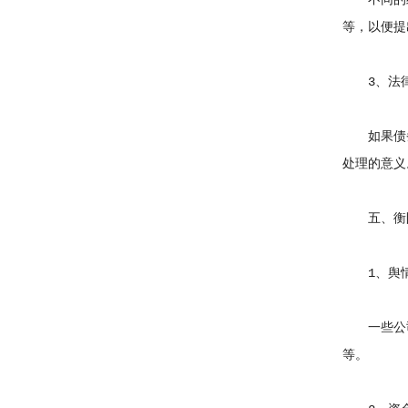
不同的经
等，以便提
3、法律
如果债务
处理的意义
五、衡阳
1、舆情
一些公司
等。