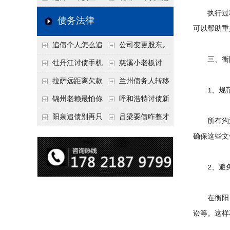
执行过程
要回！
节不注意，钱很难要
意！没有借条只有微
事项：空港物流园欠
债务法律
可以帮助重
回！
信记录，这3步合法
款，抓住这2个“发货
追债个人怎么追
公司变更股东,
把钱要回来
节点”催收最有效
三、衡阳
回呢？2026年最新绝
变更前的债权债务谁
牡丹江讨债手机
慈溪小老板讨
招选择！
承担
搞定：2026年线上立
债，2026年这2个本
拉萨远距离欠款
兰州债务人转移
1、规范
案追债全流程，足不
地行业协会出面，比
对方在牧区联系不
财产后申请破产，20
锦州老赖最怕你
呼和浩特讨债新
出户
法院传票快
上，2026年委托当地
26年破产程序里还能
懂这1条，2026
招：2026年用“律师
阳泉追债别再只
吕梁要债咋整才
所有沟通
律师成本多少
要回来吗
年“拒不执行判决
函”催账为啥管用？
盯现金，2026年这3
硬气？2026年这3个
确保这些文
罪”详解，能判刑
成本低见效快
类隐形财产（公积
调解渠道，比找公司
2、避免
金、保单）也能执行
强
在衡阳，
讼等。这样