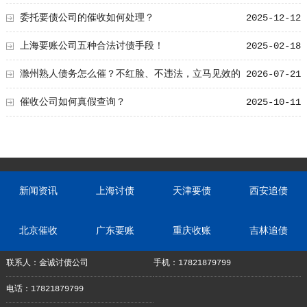
委托要债公司的催收如何处理？
2025-12-12
上海要账公司五种合法讨债手段！
2025-02-18
滁州熟人债务怎么催？不红脸、不违法，立马见效的
2026-07-21
追债方法！
催收公司如何真假查询？
2025-10-11
新闻资讯
上海讨债
天津要债
西安追债
北京催收
广东要账
重庆收账
吉林追债
联系人：金诚讨债公司
手机：17821879799
电话：17821879799