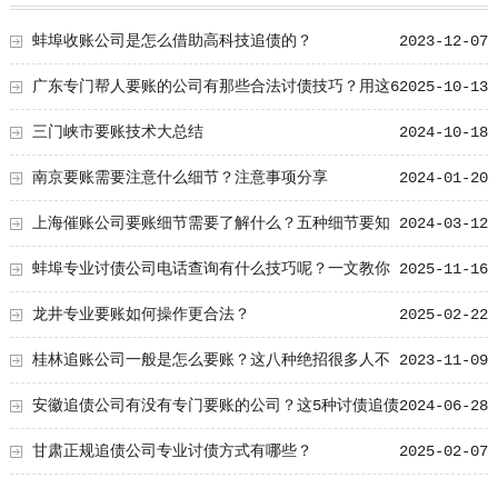
蚌埠收账公司是怎么借助高科技追债的？
2023-12-07
广东专门帮人要账的公司有那些合法讨债技巧？用这6
2025-10-13
个技巧快速收回欠款
三门峡市要账技术大总结
2024-10-18
南京要账需要注意什么细节？注意事项分享
2024-01-20
上海催账公司要账细节需要了解什么？五种细节要知
2024-03-12
道！
蚌埠专业讨债公司电话查询有什么技巧呢？一文教你
2025-11-16
高效找对律所追讨服务
龙井专业要账如何操作更合法？
2025-02-22
桂林追账公司一般是怎么要账？这八种绝招很多人不
2023-11-09
知道！
安徽追债公司有没有专门要账的公司？这5种讨债追债
2024-06-28
要账总结！
甘肃正规追债公司专业讨债方式有哪些？
2025-02-07