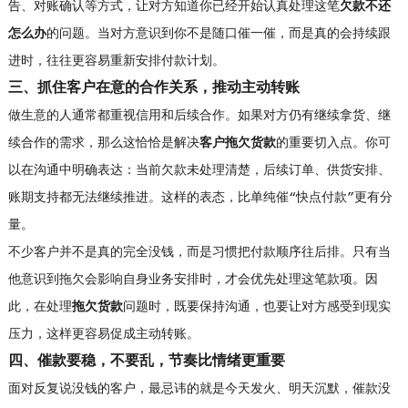
告、对账确认等方式，让对方知道你已经开始认真处理这笔
欠款不还
怎么办
的问题。当对方意识到你不是随口催一催，而是真的会持续跟
进时，往往更容易重新安排付款计划。
三、抓住客户在意的合作关系，推动主动转账
做生意的人通常都重视信用和后续合作。如果对方仍有继续拿货、继
续合作的需求，那么这恰恰是解决
客户拖欠货款
的重要切入点。你可
以在沟通中明确表达：当前欠款未处理清楚，后续订单、供货安排、
账期支持都无法继续推进。这样的表态，比单纯催“快点付款”更有分
量。
不少客户并不是真的完全没钱，而是习惯把付款顺序往后排。只有当
他意识到拖欠会影响自身业务安排时，才会优先处理这笔款项。因
此，在处理
拖欠货款
问题时，既要保持沟通，也要让对方感受到现实
压力，这样更容易促成主动转账。
四、催款要稳，不要乱，节奏比情绪更重要
面对反复说没钱的客户，最忌讳的就是今天发火、明天沉默，催款没