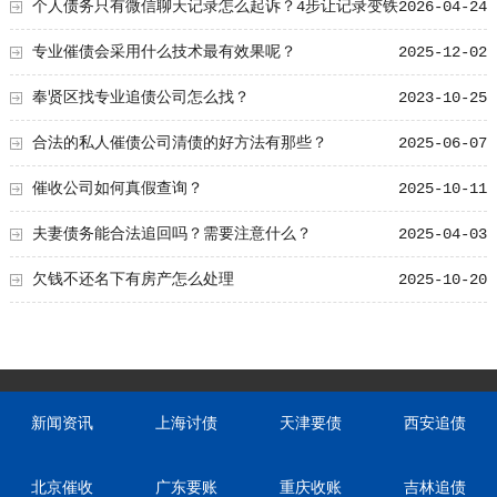
个人债务只有微信聊天记录怎么起诉？4步让记录变铁
2026-04-24
证
专业催债会采用什么技术最有效果呢？
2025-12-02
奉贤区找专业追债公司怎么找？
2023-10-25
合法的私人催债公司清债的好方法有那些？
2025-06-07
催收公司如何真假查询？
2025-10-11
夫妻债务能合法追回吗？需要注意什么？
2025-04-03
欠钱不还名下有房产怎么处理
2025-10-20
新闻资讯
上海讨债
天津要债
西安追债
北京催收
广东要账
重庆收账
吉林追债