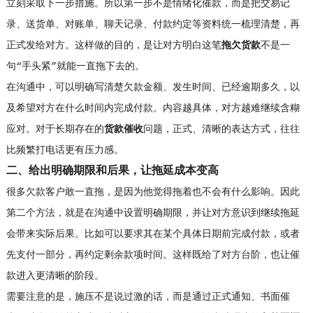
立刻采取下一步措施。所以第一步不是情绪化催款，而是把交易记
录、送货单、对账单、聊天记录、付款约定等资料统一梳理清楚，再
正式发给对方。这样做的目的，是让对方明白这笔
拖欠货款
不是一
句“手头紧”就能一直拖下去的。
在沟通中，可以明确写清楚欠款金额、发生时间、已经逾期多久，以
及希望对方在什么时间内完成付款。内容越具体，对方越难继续含糊
应对。对于长期存在的
货款催收
问题，正式、清晰的表达方式，往往
比频繁打电话更有压力感。
二、给出明确期限和后果，让拖延成本变高
很多欠款客户敢一直拖，是因为他觉得拖着也不会有什么影响。因此
第二个方法，就是在沟通中设置明确期限，并让对方意识到继续拖延
会带来实际后果。比如可以要求其在某个具体日期前完成付款，或者
先支付一部分，再约定剩余款项时间。这样既给了对方台阶，也让催
款进入更清晰的阶段。
需要注意的是，施压不是说过激的话，而是通过正式通知、书面催