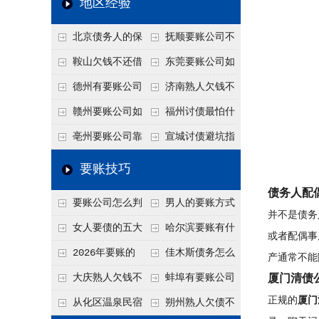
地区经验
关注
款管理效率
法合规服务能力 助
北京债务人的保
抚顺要账公司不
力企业化解应收账款
证人能不能找？担保
敢透漏的追回方法是
鞍山欠钱不还借
东莞要账公司如
难题
人的连带责任怎么追
什么？
口太多？2026年这3
何有效要账讨债？20
德州有要账公司
济南熟人欠钱不
句反问话术，直接把
26年合法追债经验总
吗？如何合法讨债才
还？
赣州要账公司如
福州讨债最怕什
他后路堵死
结！
不沾风险？
何有效讨债？合法追
么？2026年这两个关
亳州要账公司靠
宣城讨债避坑指
债四步秘籍
键细节，做错就很难
谱吗？合法讨债四步
南：2026年这2个细
要账技巧
要回！
走，自己追更放心！
节不注意，钱很难要
债务人配
要账公司怎么判
男人的要账方式
回！
并不是债务
断这个案子能不能
是什么呢？
女人要债的五大
哈尔滨要账有什
或者配偶事
接？接案评估的标准
绝招,轻松搞定
么合法手段？2026年
2026年要账的
佳木斯债务怎么
产通常不能
最新追账方式总结！
七个小方法
追回呢？2026年成功
大庆熟人欠钱不
蚌埠有要账公司
厦门清债
正规的
厦门
要账就用这2招
还躲猫猫？2026年这
吗？2026年这3个方
从化区温泉民宿
朔州熟人欠债不