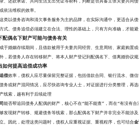
录、还款承诺、共同生活支出凭证等材料，判断是否具备主张夫妻共同债
或依法维权的效率。
这类以债务咨询和清欠事务服务为主的品牌，在实际沟通中，更适合从债
方式。债务追偿必须建立在合法、理性的基础上，只有方向准确，才能避
下配偶名下财产可能与债务有关
成于婚姻存续期间，且借款被用于夫妻共同经营、生意周转、家庭购置或
外，若债务人存在转移财产、将本人财产登记到配偶名下、借离婚协议规
当如何提高追偿成功率
追偿
效率，债权人应尽量保留完整证据，包括借款合同、银行流水、微信
债务或财产混同情况，应尽快咨询专业人士，对证据进行分类整理，再选
产线索，越有利于后续处理
司
能否帮追回债务人配偶的财产，核心不在“能不能查”，而在“有没有合
够发现财产转移、规避债务等线索，那么配偶名下财产并非完全不能涉及
立。因此，处理这类问题时，债权人应重视证据、重视程序，也可结合
金