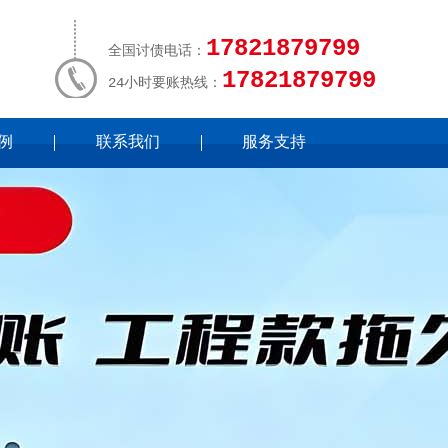
17821879799
全国讨债电话：
17821879799
24小时要账热线：
例
联系我们
服务支持