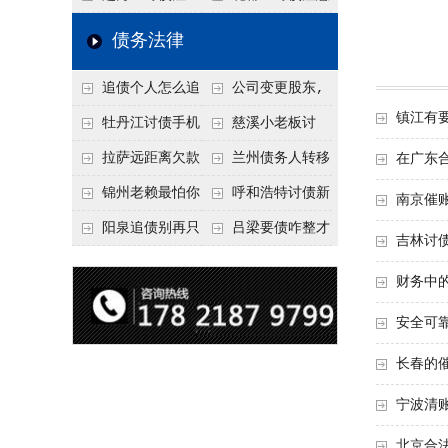
要回！
节不注意，钱很难要
意！没有借条只有微
事项：空港物流园欠
债务法律
回！
信记录，这3步合法
款，抓住这2个“发货
追债个人怎么追
公司变更股东,
把钱要回来
节点”催收最有效
镇江有
回呢？2026年最新绝
变更前的债权债务谁
牡丹江讨债手机
慈溪小老板讨
招选择！
承担
搞定：2026年线上立
债，2026年这2个本
拉萨远距离欠款
兰州债务人转移
在广东
案追债全流程，足不
地行业协会出面，比
对方在牧区联系不
财产后申请破产，20
锦州老赖最怕你
呼和浩特讨债新
南京催
出户
法院传票快
上，2026年委托当地
26年破产程序里还能
懂这1条，2026
招：2026年用“律师
阳泉追债别再只
吕梁要债咋整才
吉林讨
律师成本多少
要回来吗
年“拒不执行判决
函”催账为啥管用？
盯现金，2026年这3
硬气？2026年这3个
财务中
罪”详解，能判刑
成本低见效快
类隐形财产（公积
调解渠道，比找公司
安全可
金、保单）也能执行
强
长春的
宁波清
北京合