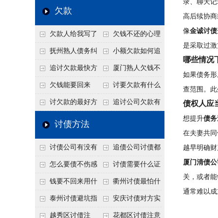
录、聊天记
个“诉前调解”成功率
法比公司好使
老板借钱不还？2026
还几年了，2026年用
欠款
高后续协商
高
年旺季前用这招合法
这招“重新打借条”把
像
金诚讨债
欠款人给我写了
欠钱不还的心理
施压，立马主动结清
死账变活
是采取过激
还款计划书有用吗？
是什么？读懂欠款人
抚州熟人债务纠
小额欠款如何追
哪些情况
书面承诺的法律效力
的心态催收事半功倍
纷咋办？这一招好开
讨
追讨欠款最快方
厦门熟人欠钱不
如果债务形
口
法是什么？
还？2026年合法秘
欠钱能要回来
讨要欠款有什么
查范围。此
籍！
吗？
好办法
讨欠款的最好方
追讨公司欠款有
债权人应
法
哪些法律手段
想提升
债务
讨债方法
在夫妻共同
讨债公司有没有
追债公司讨债都
越早明确财
厦门清债公
行业协会？正规机构
有哪些手段
怎么要债不伤感
讨债需要什么证
关，或者能
的行业自律和认证
情？
据
钱要不回来用什
衢州讨债最怕什
通常难以成
么方法要回来
么？2026年这两个关
泰州讨债避坑指
安庆讨债对方实
键细节，做错就很难
南：2026年这2个细
在没钱咋办？
越秀区讨债注
花都区讨债注意