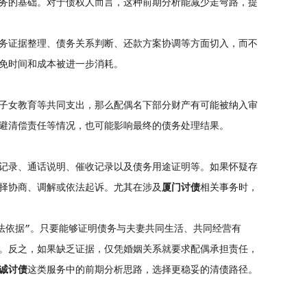
务的基础。对于债权人而言，这种前期分析能减少走弯路，提
务证据整理、债务关系判断、还款方案协调等方面切入，而不
免时间和成本被进一步消耗。
子女教育等共同支出，那么配偶名下部分财产有可能被纳入审
避清偿责任等情况，也可能影响最终的债务处理结果。
记录、通话说明、催收记录以及债务用途证明等。如果怀疑存
择协商、调解或依法起诉。尤其在涉及
厦门讨债
相关事务时，
法依据”。只要能够证明债务与夫妻共同生活、共同经营有
。反之，如果缺乏证据，仅凭婚姻关系就要求配偶承担责任，
诚讨债
这类服务中的前期分析思路，选择更稳妥的清债路径。