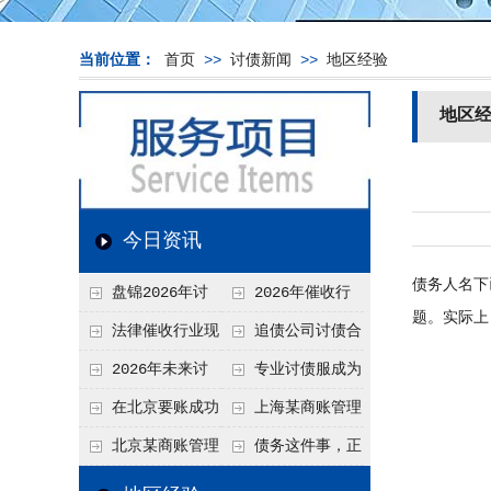
当前位置：
首页
>>
讨债新闻
>>
地区经验
地区
今日资讯
债务人名下
盘锦2026年讨
2026年催收行
题。实际上
债新趋势
业发展现状、竞争格
法律催收行业现
追债公司讨债合
局及未来趋势分析
状、合规痛点与未来
法方法总结
2026年未来讨
专业讨债服成为
发展趋势深度解析
债要账公司发展趋势
2026年的发展趋势
在北京要账成功
上海某商账管理
率高吗？未来追账公
机构聚焦合规服务
北京某商账管理
债务这件事，正
司发展趋势引发行业
助力企业提升应收账
服务机构持续提升合
在被重新做一遍