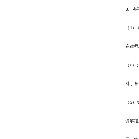
3、协商
（1）面
在律师或
（2）分
对于暂时
（3）制
调解结果