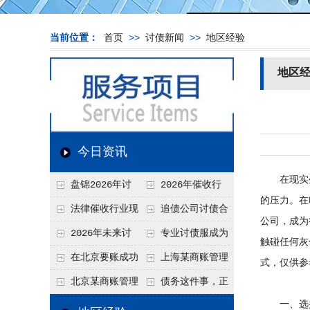
当前位置：
首页
>>
讨债新闻
>>
地区经验
地区
今日资讯
在现实生
盘锦2026年讨
2026年催收行
的压力。在
债新趋势
业发展现状、竞争格
法律催收行业现
追债公司讨债合
公司，成为
局及未来趋势分析
状、合规痛点与未来
法方法总结
2026年未来讨
专业讨债服成为
触碰任何灰
发展趋势深度解析
债要账公司发展趋势
2026年的发展趋势
在北京要账成功
上海某商账管理
式，仅供参
率高吗？未来追账公
机构聚焦合规服务
北京某商账管理
债务这件事，正
司发展趋势引发行业
助力企业提升应收账
一、选择
服务机构持续提升合
在被重新做一遍