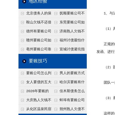
地区经验
关注
款管理效率
法合规服务能力 助
北京债务人的保
抚顺要账公司不
1、与法
力企业化解应收账款
证人能不能找？担保
敢透漏的追回方法是
鞍山欠钱不还借
东莞要账公司如
难题
（1）具
人的连带责任怎么追
什么？
口太多？2026年这3
何有效要账讨债？20
德州有要账公司
济南熟人欠钱不
句反问话术，直接把
26年合法追债经验总
吗？如何合法讨债才
还？
赣州要账公司如
福州讨债最怕什
正规的哈
他后路堵死
结！
不沾风险？
何有效讨债？合法追
么？2026年这两个关
亳州要账公司靠
宣城讨债避坑指
发函、进行
债四步秘籍
键细节，做错就很难
谱吗？合法讨债四步
南：2026年这2个细
要账技巧
要回！
走，自己追更放心！
节不注意，钱很难要
（2）团
要账公司怎么判
男人的要账方式
回！
断这个案子能不能
是什么呢？
女人要债的五大
哈尔滨要账有什
团队一般
接？接案评估的标准
绝招,轻松搞定
么合法手段？2026年
2026年要账的
佳木斯债务怎么
（3）遵
最新追账方式总结！
七个小方法
追回呢？2026年成功
大庆熟人欠钱不
蚌埠有要账公司
要账就用这2招
还躲猫猫？2026年这
吗？2026年这3个方
从化区温泉民宿
朔州熟人欠债不
这样的公