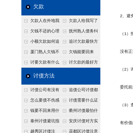
个“诉前调解”成功率
法比公司好使
老板借钱不还？2026
还几年了，2026年用
欠款
高
年旺季前用这招合法
这招“重新打借条”把
2、避免
欠款人在外地我
欠款人给我写了
施压，立马主动结清
死账变活
在本地该怎么委托？
还款计划书有用吗？
欠钱不还的心理
抚州熟人债务纠
（1）拒
异地追款的委托流程
书面承诺的法律效力
是什么？读懂欠款人
纷咋办？这一招好开
小额欠款如何追
追讨欠款最快方
的心态催收事半功倍
口
讨
法是什么？
没有正规
厦门熟人欠钱不
欠钱能要回来
还？2026年合法秘
吗？
讨要欠款有什么
讨欠款的最好方
（2）询
籍！
好办法
法
讨债方法
委托前应
讨债公司有没有
追债公司讨债都
行业协会？正规机构
有哪些手段
怎么要债不伤感
讨债需要什么证
（3）查
的行业自律和认证
情？
据
钱要不回来用什
衢州讨债最怕什
么方法要回来
么？2026年这两个关
泰州讨债避坑指
安庆讨债对方实
有价值的
键细节，做错就很难
南：2026年这2个细
在没钱咋办？
越秀区讨债注
花都区讨债注意