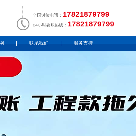
17821879799
全国讨债电话：
17821879799
24小时要账热线：
例
联系我们
服务支持