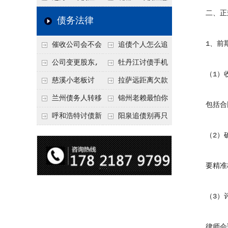
二、正规
要回！
节不注意，钱很难要
意！没有借条只有微
事项：空港物流园欠
债务法律
回！
信记录，这3步合法
款，抓住这2个“发货
1、前期
催收公司会不会
追债个人怎么追
把钱要回来
节点”催收最有效
给欠款人发律师函？
回呢？2026年最新绝
公司变更股东,
牡丹江讨债手机
（1）收
正规机构的函件服务
招选择！
变更前的债权债务谁
搞定：2026年线上立
慈溪小老板讨
拉萨远距离欠款
承担
案追债全流程，足不
债，2026年这2个本
对方在牧区联系不
兰州债务人转移
锦州老赖最怕你
包括合同
出户
地行业协会出面，比
上，2026年委托当地
财产后申请破产，20
懂这1条，2026
呼和浩特讨债新
阳泉追债别再只
法院传票快
律师成本多少
26年破产程序里还能
年“拒不执行判决
招：2026年用“律师
盯现金，2026年这3
（2）确
要回来吗
罪”详解，能判刑
函”催账为啥管用？
类隐形财产（公积
要精准核
成本低见效快
金、保单）也能执行
（3）评
律师会调