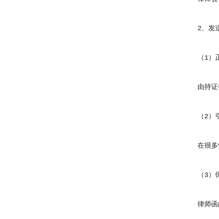
2、发送
（1）正
由持证律
（2）引
在很多情
（3）保
律师函的