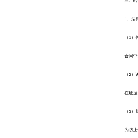
三、哈尔
1、法律
（1）仲
合同中若
（2）诉
在证据充
（3）财
为防止债